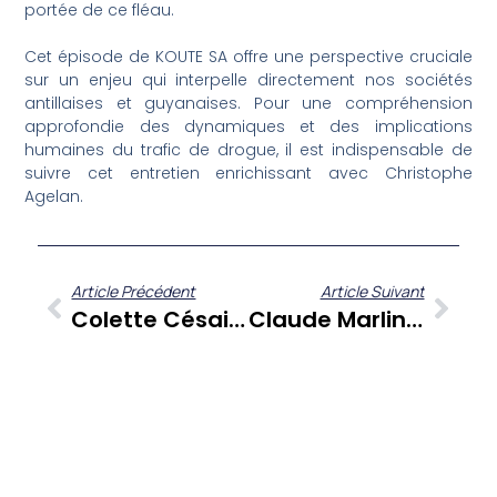
portée de ce fléau.
Cet épisode de KOUTE SA offre une perspective cruciale
sur un enjeu qui interpelle directement nos sociétés
antillaises et guyanaises. Pour une compréhension
approfondie des dynamiques et des implications
humaines du trafic de drogue, il est indispensable de
suivre cet entretien enrichissant avec Christophe
Agelan.
Article Précédent
Article Suivant
Colette Césaire Révèle Les Liens Entre Aimé Césaire, Poésie Et Art Contemporain À La Fondation Clément
Claude Marlin Et La 18e Lawonn Rabouraj : Les Enjeux De La Semaine Du Créole À La Trinité