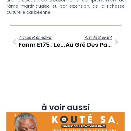
une précieuse contribution à la compréhension de
l’âme martiniquaise et, par extension, de la richesse
culturelle caribéenne.
Article Précédent
Article Suivant
Fanm E175 : Les Voix De L’engagement Et De L’innovation Féminine En Martinique
Au Gré Des Pages : Quand « Lia Et Les Rapaces » Décortique Les Maux De La Société Martiniquaise
à voir aussi