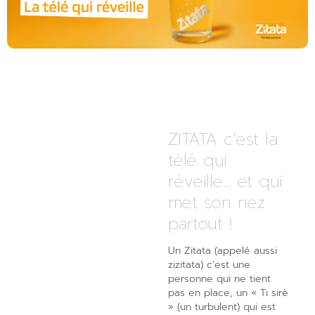
ZITATA c’est la
télé qui
réveille... et qui
met son nez
partout !
Un Zitata (appelé aussi
zizitata) c’est une
personne qui ne tient
pas en place, un « Ti sirè
» (un turbulent) qui est