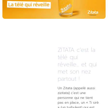
ZITATA c’est la
télé qui
réveille... et qui
met son nez
partout !
Un Zitata (appelé aussi
zizitata) c’est une
personne qui ne tient
pas en place, un « Ti sirè
» (un turbulent) qui est