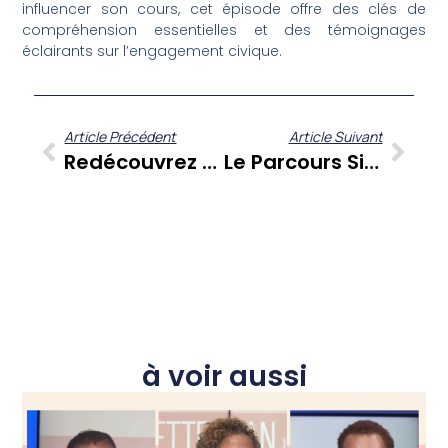
influencer son cours, cet épisode offre des clés de
compréhension essentielles et des témoignages
éclairants sur l’engagement civique.
Article Précédent
Article Suivant
Redécouvrez Les Moments Forts De FANM : Un ‘Best Of’ Dédié Aux Voix Féminines Des Antilles-Guyane
Le Parcours Singulier De Chanto Laviolette, Du Marin Aux Sphères D’excellence
à voir aussi