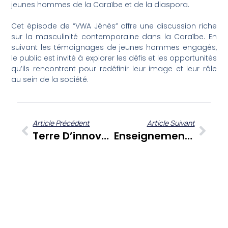
jeunes hommes de la Caraïbe et de la diaspora.
Cet épisode de “VWA Jénès” offre une discussion riche
sur la masculinité contemporaine dans la Caraïbe. En
suivant les témoignages de jeunes hommes engagés,
le public est invité à explorer les défis et les opportunités
qu’ils rencontrent pour redéfinir leur image et leur rôle
au sein de la société.
Article Précédent
Article Suivant
Terre D’innovation : La Connectivité Et La Téléphonie Au Cœur Des Enjeux Caribéens Avec Astrid Dollin
Enseignement Et Passion En Caraïbe : Les Coulisses D’une Vocation Éprouvée