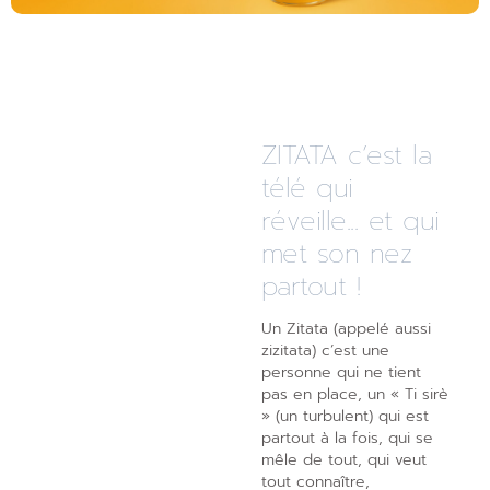
ZITATA c’est la
télé qui
réveille... et qui
met son nez
partout !
Un Zitata (appelé aussi
zizitata) c’est une
personne qui ne tient
pas en place, un « Ti sirè
» (un turbulent) qui est
partout à la fois, qui se
mêle de tout, qui veut
tout connaître,