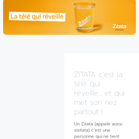
ZITATA c’est la
télé qui
réveille... et qui
met son nez
partout !
Un Zitata (appelé aussi
zizitata) c’est une
personne qui ne tient