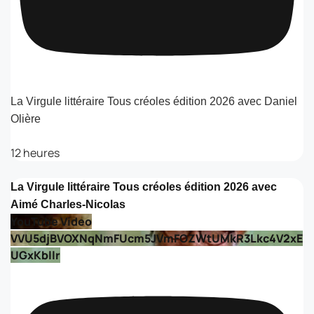
La Virgule littéraire Tous créoles édition 2026 avec Daniel
Olière
12 heures
La Virgule littéraire Tous créoles édition 2026 avec
Aimé Charles-Nicolas
YouTube Video
VVU5djBVOXNqNmFUcm5JVmFOZWtUMkR3Lkc4V2xE
UGxKbllr