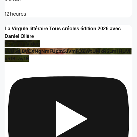
12 heures
La Virgule littéraire Tous créoles édition 2026 avec
Daniel Olière
YouTube Video
VVU5djBVOXNqNmFUcm5JVmFOZWtUMkR3Lm1HUVF
xRlBLay1N