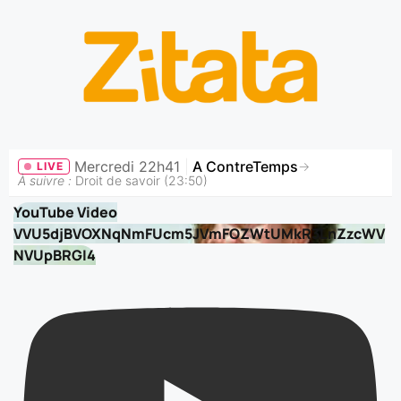
Mercredi 22h41
|
A ContreTemps
→
LIVE
À suivre :
Droit de savoir (23:50)
YouTube Video
VVU5djBVOXNqNmFUcm5JVmFOZWtUMkR3LnZzcWV
NVUpBRGI4