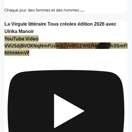
...
Chaque jour, des femmes et des hommes
La Virgule littéraire Tous créoles édition 2026 avec
Ulrika Manoir
YouTube Video
VVU5djBVOXNqNmFUcm5JVmFOZWtUMkR3Lkh3SmFI
NlhhMmVF