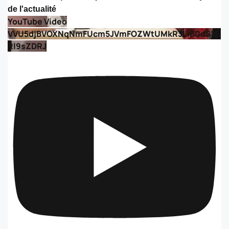
de l'actualité
YouTube Video
VVU5djBVOXNqNmFUcm5JVmFOZWtUMkR3LlB0dS1Q
Rl9sZDRJ