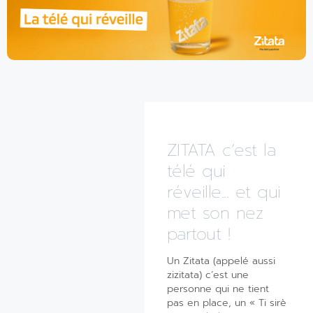
ZITATA c’est la
télé qui
réveille... et qui
met son nez
partout !
Un Zitata (appelé aussi
zizitata) c’est une
personne qui ne tient
pas en place, un « Ti sirè