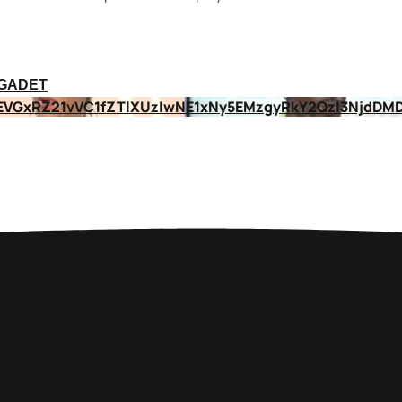
a GADET
EVGxRZ21vVC1fZTlXUzIwNE1xNy5EMzgyRkY2QzI3NjdDM