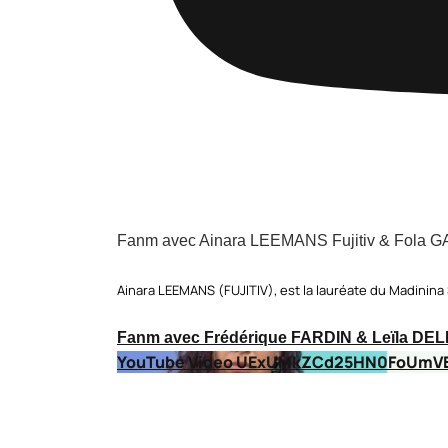
Fanm avec Ainara LEEMANS Fujitiv & Fola 
Ainara LEEMANS (FUJITIV), est la lauréate du Madinina
Fanm avec Frédérique FARDIN & Leïla DE
YouTube Video UExUMkZCd25HN0FoUmV