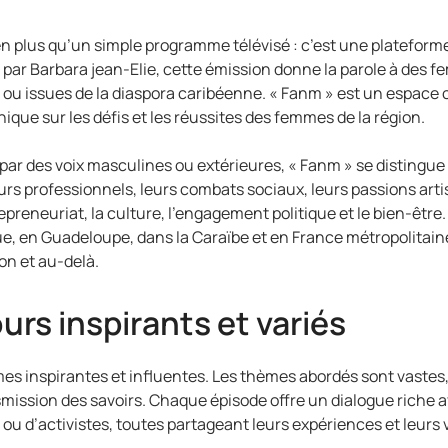
ien plus qu’un simple programme télévisé : c’est une plateform
par Barbara jean-Elie, cette émission donne la parole à des f
 issues de la diaspora caribéenne. « Fanm » est un espace où 
ique sur les défis et les réussites des femmes de la région.
ar des voix masculines ou extérieures, « Fanm » se distingu
urs professionnels, leurs combats sociaux, leurs passions artist
reneuriat, la culture, l’engagement politique et le bien-être.
ue, en Guadeloupe, dans la Caraïbe et en France métropolitaine
on et au-delà.
urs inspirants et variés
es inspirantes et influentes. Les thèmes abordés sont vastes, 
ansmission des savoirs. Chaque épisode offre un dialogue riche a
, ou d’activistes, toutes partageant leurs expériences et leurs