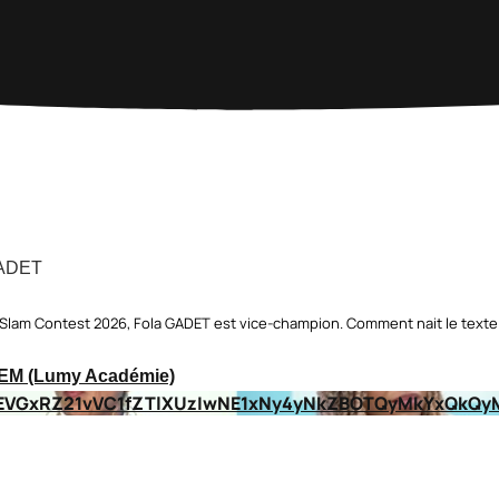
GADET
 Slam Contest 2026, Fola GADET est vice-champion. Comment nait le texte 
LEM (Lumy Académie)
EVGxRZ21vVC1fZTlXUzIwNE1xNy4yNkZBOTQyMkYxQkQy