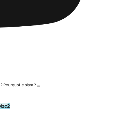
…
? Pourquoi le slam ?
Mzc2