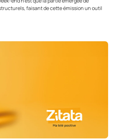
week-end n’est que la partie émergée de
structurels, faisant de cette émission un outil