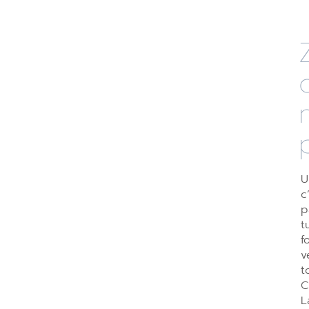
U
c
p
t
f
v
t
C
L