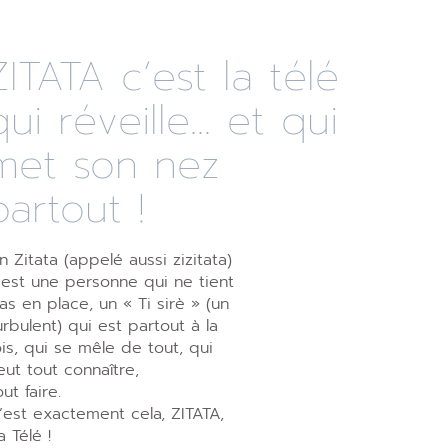
ZITATA c’est la télé
qui réveille... et qui
met son nez
partout !
n Zitata (appelé aussi zizitata)
’est une personne qui ne tient
as en place, un « Ti sirè » (un
urbulent) qui est partout à la
ois, qui se mêle de tout, qui
eut tout connaître,
out faire.
’est exactement cela, ZITATA,
a Télé !