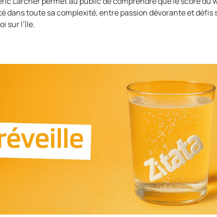
eric Larcher permet au public de comprendre que le score du 
nté dans toute sa complexité, entre passion dévorante et défis 
 sur l’île.