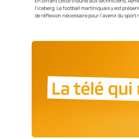
En offrant cette tribune aux techniciens, Aym
l’iceberg. Le football martiniquais y est prése
de réflexion nécessaire pour l’avenir du sport roi