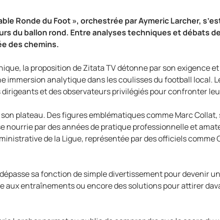
a Table Ronde du Foot », orchestrée par Aymeric Larcher, s
rs du ballon rond. Entre analyses techniques et débats d
sée des chemins.
nique, la proposition de Zitata TV détonne par son exigence e
 immersion analytique dans les coulisses du football local. Le
irigeants et des observateurs privilégiés pour confronter leur
 de son plateau. Des figures emblématiques comme Marc Collat,
e nourrie par des années de pratique professionnelle et amate
dministrative de la Ligue, représentée par des officiels comme
» dépasse sa fonction de simple divertissement pour devenir un 
 aux entraînements ou encore des solutions pour attirer davan