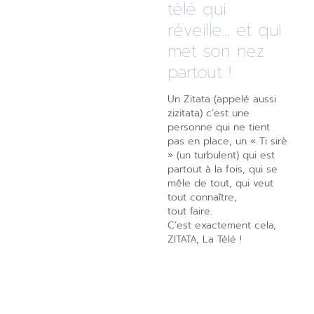
télé qui
réveille... et qui
met son nez
partout !
Un Zitata (appelé aussi
zizitata) c’est une
personne qui ne tient
pas en place, un « Ti sirè
» (un turbulent) qui est
partout à la fois, qui se
mêle de tout, qui veut
tout connaître,
tout faire.
C’est exactement cela,
ZITATA, La Télé !