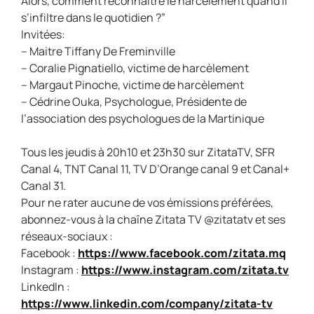
Alors, comment reconnaître le harcèlement quand il
s’infiltre dans le quotidien ?”
Invitées:
– Maitre Tiffany De Freminville
– ⁠Coralie Pignatiello, victime de harcèlement
– ⁠Margaut Pinoche, victime de harcèlement
– ⁠Cédrine Ouka, Psychologue, Présidente de
l’association des psychologues de la Martinique
Tous les jeudis à 20h10 et 23h30 sur ZitataTV, SFR
Canal 4, TNT Canal 11, TV D’Orange canal 9 et Canal+
Canal 31.
Pour ne rater aucune de vos émissions préférées,
abonnez-vous à la chaîne Zitata TV @zitatatv et ses
réseaux-sociaux :
Facebook :
https://www.facebook.com/zitata.mq
Instagram :
https://www.instagram.com/zitata.tv
LinkedIn :
https://www.linkedin.com/company/zitata-tv