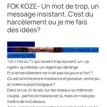
FOK KOZE- Un mot de trop, un
message insistant..C’est du
harcèlement ou je me fais
des idées?
YouTube Video
VVU5djBVOXNqNmFUcm5JVmFOZWtUMkR3LmVt
czRENF9OSFRv
“Un « t’es où ? » qui revient trop souvent, un « je
rigole » qui blesse, un regard qui dérange.
Et si le harcèlement ne criait pas toujours si fort ?
Où est la limite entre insistance et pression, entre jeu
et violence psychologique ?
Dans la rue, à l’école, sur les réseaux ou même en
couple… parfois le malaise est là, mais on n’ose pas
mettre de mot dessus.