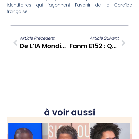
identitaires qui façonnent l’avenir de la Caraïbe
française.
Article Précédent
Article Suivant
De L’IA Mondiale À L’entrepreneuriat Martiniquais : Check’One Le Mag Décrypte Les Enjeux Tech Et Business
Fanm E152 : Quand L’entrepreneuriat Et L’engagement Redéfinissent La Liberté Féminine
à voir aussi