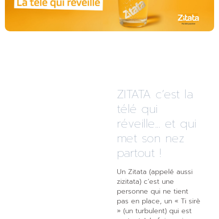
ZITATA c’est la
télé qui
réveille... et qui
met son nez
partout !
Un Zitata (appelé aussi
zizitata) c’est une
personne qui ne tient
pas en place, un « Ti sirè
» (un turbulent) qui est