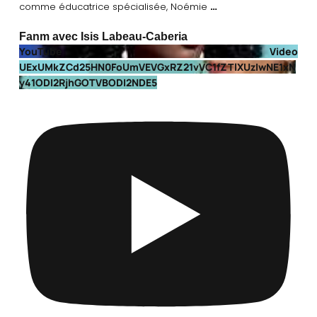
…
comme éducatrice spécialisée, Noémie
Fanm avec Isis Labeau-Caberia
YouTube Video
UExUMkZCd25HN0FoUmVEVGxRZ21vVC1fZTlXUzIwNE1xN
y41ODI2RjhGOTVBODI2NDE5