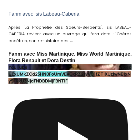
Fanm avec Isis Labeau-Caberia
Après "La Prophétie des Soeurs-Serpents", Isis LABEAU-
CABERIA revient avec un ouvrage qui fera date : "Chères
…
ancêtres, contre-histoire des
Fanm avec Miss Martinique, Miss World Martinique,
Flora Renault et Dora Destin
YouTube Video
UExUMkZCd25HN0FoUmVEVGxRZ21vVC1fZTlXUzIwNE1xN
y5FRkU3NjdFNDBDMjFBNTlF