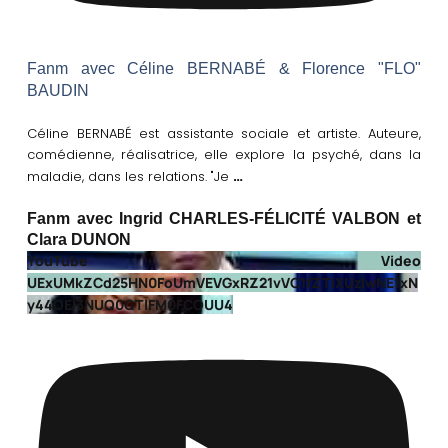
Fanm avec Céline BERNABÉ & Florence "FLO"
BAUDIN
Céline BERNABÉ est assistante sociale et artiste. Auteure,
comédienne, réalisatrice, elle explore la psyché, dans la
…
maladie, dans les relations. "Je
Fanm avec Ingrid CHARLES-FÉLICITÉ VALBON et
Clara DUNON
YouTube Video
UExUMkZCd25HN0FoUmVEVGxRZ21vVC1fZTlXUzIwNE1xN
y44OEI3NUQ0QTlFM0FCOUU4