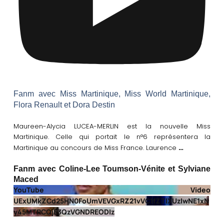
Fanm avec Miss Martinique, Miss World Martinique,
Flora Renault et Dora Destin
Maureen-Alycia LUCEA-MERLIN est la nouvelle Miss
Martinique. Celle qui portait le n°6 représentera la
…
Martinique au concours de Miss France. Laurence
Fanm avec Coline-Lee Toumson-Vénite et Sylviane
Maced
YouTube Video
UExUMkZCd25HN0FoUmVEVGxRZ21vVC1fZTlXUzIwNE1xN
y45MTRCQjE3QzVGNDREODIz