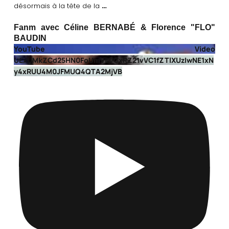
…
désormais à la tête de la
Fanm avec Céline BERNABÉ & Florence "FLO"
BAUDIN
YouTube Video
UExUMkZCd25HN0FoUmVEVGxRZ21vVC1fZTlXUzIwNE1xN
y4xRUU4M0JFMUQ4QTA2MjVB