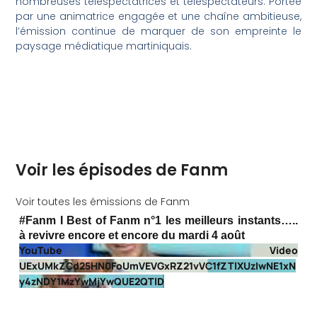
nombreuses téléspectatrices et téléspectateurs. Portée
par une animatrice engagée et une chaîne ambitieuse,
l’émission continue de marquer de son empreinte le
paysage médiatique martiniquais.
Voir les épisodes de Fanm
Voir toutes les émissions de Fanm
#Fanm I Best of Fanm n°1 les meilleurs instants…..
à revivre encore et encore du mardi 4 août
YouTube Video
UExUMkZCd25HN0FoUmVEVGxRZ21vVC1fZTlXUzIwNE1xN
y4zNDY1MzYwMjYwQUE2QTlD