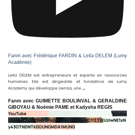
Fanm avec Frédérique FARDIN & Leïla DELEM (Lumy
Académie)
Leïla DELEM est entrepreneure et experte en ressources
humaines. Elle est dirigeante et fondatrice de Lumy
…
Academy qui développe Lienaa, une
Fanm avec GUIMETTE BOULINVAL & GERALDINE
GIBOYAU & Noémie PAME et Kadysha REGIS
YouTube Video
UExUMkZCd25HN0FoUmVEVGxRZ21vVC1fZTlXUzIwNE1xN
y43OTNDNTk0OUNGMDA1MUNG