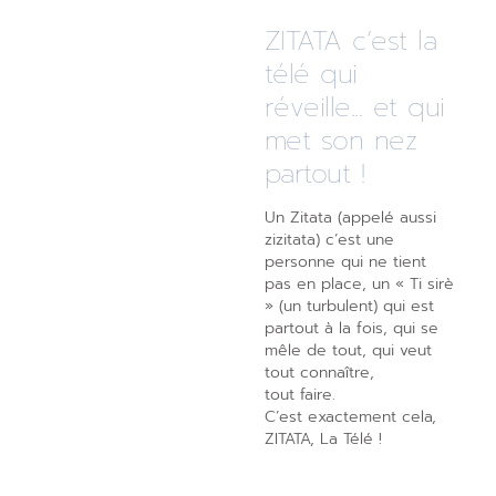
ZITATA c’est la
télé qui
réveille... et qui
met son nez
partout !
Un Zitata (appelé aussi
zizitata) c’est une
personne qui ne tient
pas en place, un « Ti sirè
» (un turbulent) qui est
partout à la fois, qui se
mêle de tout, qui veut
tout connaître,
tout faire.
C’est exactement cela,
ZITATA, La Télé !