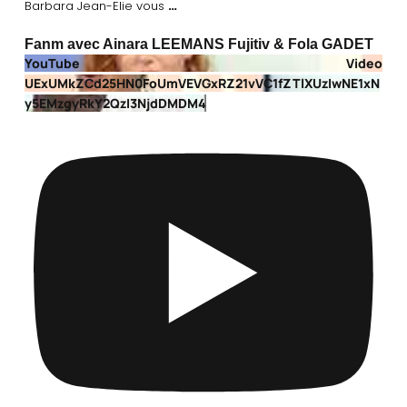
…
Barbara Jean-Elie vous
Fanm avec Ainara LEEMANS Fujitiv & Fola GADET
YouTube Video
UExUMkZCd25HN0FoUmVEVGxRZ21vVC1fZTlXUzIwNE1xN
y5EMzgyRkY2QzI3NjdDMDM4