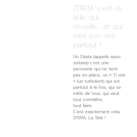
ZITATA c’est la
télé qui
réveille... et qui
met son nez
partout !
Un Zitata (appelé aussi
zizitata) c’est une
personne qui ne tient
pas en place, un « Ti sirè
» (un turbulent) qui est
partout à la fois, qui se
mêle de tout, qui veut
tout connaître,
tout faire.
C’est exactement cela,
ZITATA, La Télé !