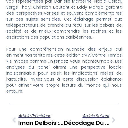
voix représentées par Danielle Marceline, Nadia Celcal,
Serge Thaly, Christian Boutant et Eddy Marajo garantit
des perspectives variées et souvent complémentaires
sur ces sujets sensibles. Cet éclairage permet aux
téléspectateurs de prendre du recul sur les débats de
société et de mieux comprendre les racines et les
aspirations des populations caribéennes.
Pour une compréhension nuancée des enjeux qui
animent nos territoires, cette édition d’« A Contre-Temps
» s’impose comme un rendez-vous incontournable. Les
analyses du panel offrent une perspective locale
indispensable pour saisir les implications réelles de
l’actualité. Invitez-vous à cette discussion éclairante
pour affiner votre propre lecture du monde qui nous
entoure.
Article Précédent
Article Suivant
Iman Delbois : Révélations Et Parcours De Vie, Une Entrevue Sans Filtre Sur A Cœur Ouvert
Décodage Du Marketing D’influence Aux Antilles Avec Michelle Monotuka Sur Check’One