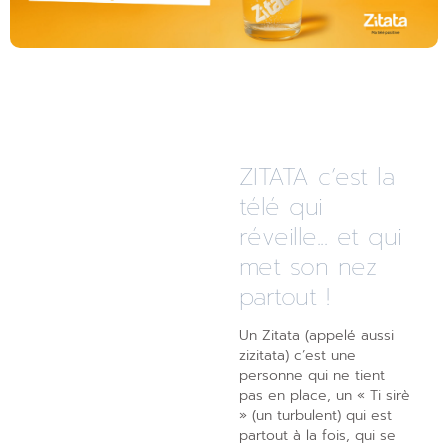
ZITATA c’est la
télé qui
réveille... et qui
met son nez
partout !
Un Zitata (appelé aussi
zizitata) c’est une
personne qui ne tient
pas en place, un « Ti sirè
» (un turbulent) qui est
partout à la fois, qui se