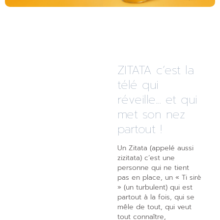
ZITATA c’est la
télé qui
réveille... et qui
met son nez
partout !
Un Zitata (appelé aussi
zizitata) c’est une
personne qui ne tient
pas en place, un « Ti sirè
» (un turbulent) qui est
partout à la fois, qui se
mêle de tout, qui veut
tout connaître,