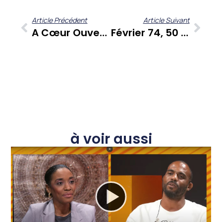
Article Précédent
Article Suivant
A Cœur Ouvert : Yoni Alpha (Paille) Se Livre Sur Son Parcours, Son Engagement Et Les Réalités Caribéennes
Février 74, 50 Ans Après : Sonia Bertrand Décrypte La Tragédie De Chalvet Et La Mémoire Ouvrière Martiniquaise Dans Kouté Sa
à voir aussi