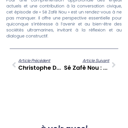
Pour une compréhension approfondie des enjeux
actuels et une contribution à la conversation civique,
cet épisode de « Sé Zafè Nou » est un rendez-vous à ne
pas manquer. Il offre une perspective essentielle pour
quiconque s’intéresse à l’avenir et au bien-être des
sociétés ultramarines, invitant à la réflexion et au
dialogue constructif.
Article Précédent
Article Suivant
Christophe Dédé À Cœur Ouvert : Un Parcours Sans Filtre Au Service De La Caraïbe
Sé Zafè Nou : Daniel Chomet Décrypte Notre Société Caribéenne Avec Jean-Marc Kromwel