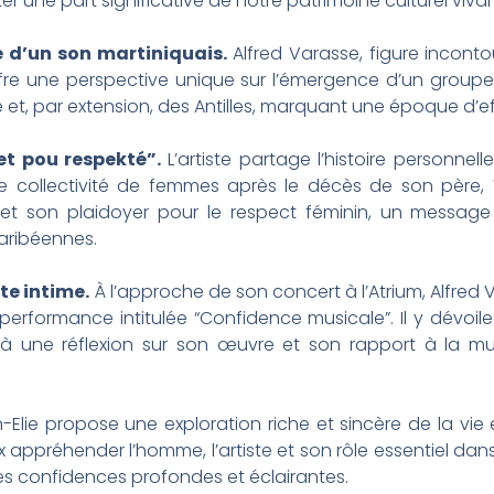
er une part significative de notre patrimoine culturel vivan
e d’un son martiniquais.
Alfred Varasse, figure incont
offre une perspective unique sur l’émergence d’un grou
 et, par extension, des Antilles, marquant une époque d’e
et pou respekté”.
L’artiste partage l’histoire personnell
’une collectivité de femmes après le décès de son père
et son plaidoyer pour le respect féminin, un message 
aribéennes.
te intime.
À l’approche de son concert à l’Atrium, Alfred V
performance intitulée “Confidence musicale”. Il y dévoil
ic à une réflexion sur son œuvre et son rapport à la m
lie propose une exploration riche et sincère de la vie e
 appréhender l’homme, l’artiste et son rôle essentiel dans
es confidences profondes et éclairantes.