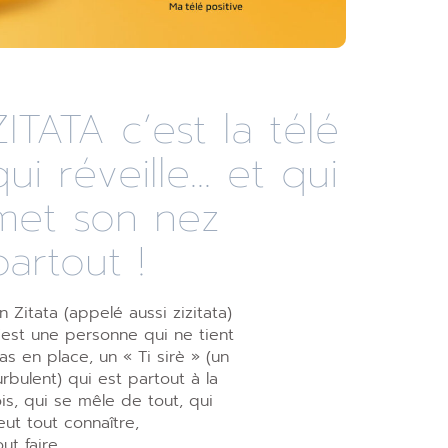
ZITATA c’est la télé
qui réveille... et qui
met son nez
partout !
n Zitata (appelé aussi zizitata)
’est une personne qui ne tient
as en place, un « Ti sirè » (un
urbulent) qui est partout à la
ois, qui se mêle de tout, qui
eut tout connaître,
out faire.