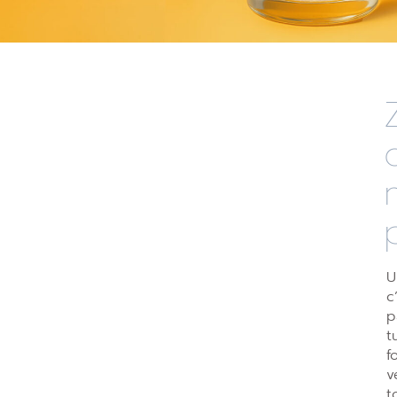
U
c
p
t
f
v
t