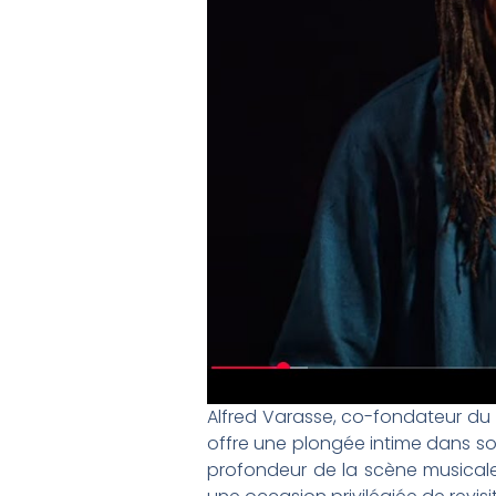
Alfred Varasse, co-fondateur du 
offre une plongée intime dans so
profondeur de la scène musicale 