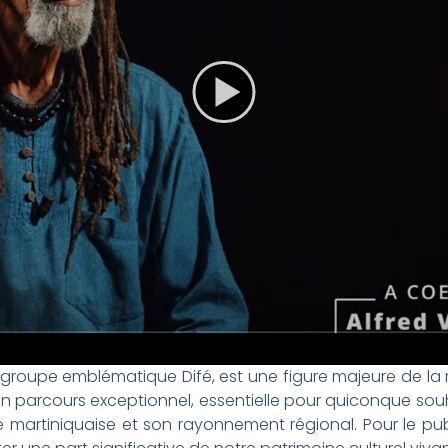
groupe emblématique Difé, est une figure majeure de la m
n parcours exceptionnel, essentielle pour quiconque souh
martiniquaise et son rayonnement régional. Pour le publ