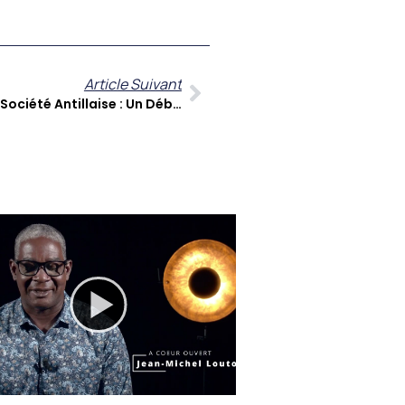
Article Suivant
L’estime De Soi Au Cœur De La Société Antillaise : Un Débat Essentiel Sur LAKOU PAPA