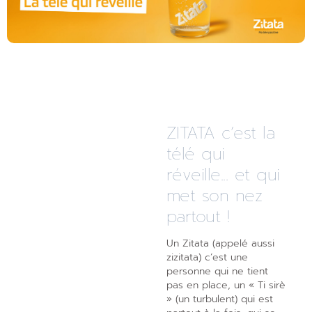
ZITATA c’est la
télé qui
réveille... et qui
met son nez
partout !
Un Zitata (appelé aussi
zizitata) c’est une
personne qui ne tient
pas en place, un « Ti sirè
» (un turbulent) qui est