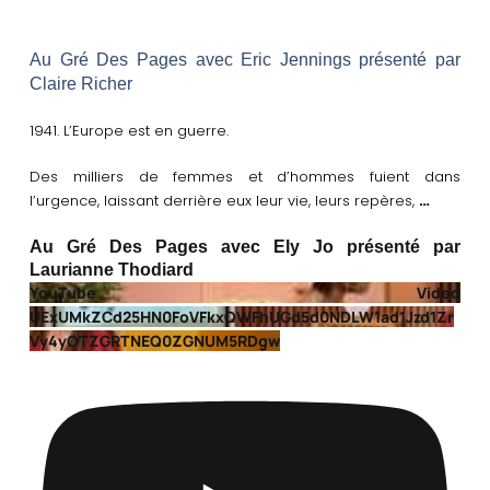
Au Gré Des Pages avec Eric Jennings présenté par
Claire Richer
1941. L’Europe est en guerre.
Des milliers de femmes et d’hommes fuient dans
…
l’urgence, laissant derrière eux leur vie, leurs repères,
Au Gré Des Pages avec Ely Jo présenté par
Laurianne Thodiard
YouTube Video
UExUMkZCd25HN0FoVFkxQWFhUGd5d0NDLW1ad1Jzd1Zr
Vy4yOTZGRTNEQ0ZGNUM5RDgw