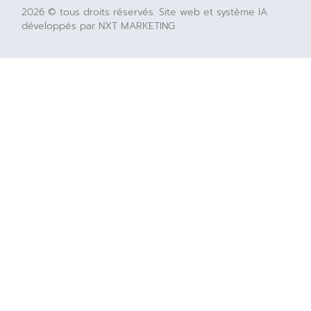
2026 © tous droits réservés. Site web et système IA
développés par NXT MARKETING