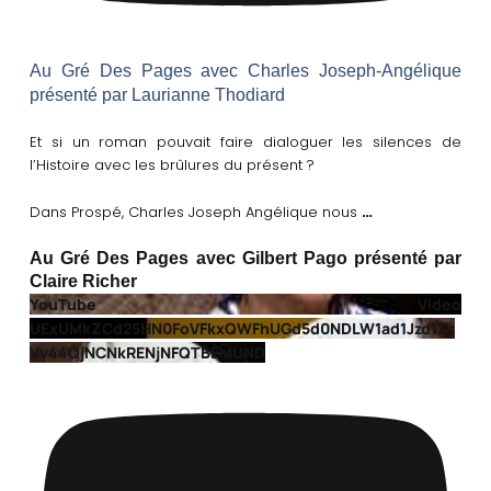
Au Gré Des Pages avec Charles Joseph-Angélique
présenté par Laurianne Thodiard
Et si un roman pouvait faire dialoguer les silences de
l’Histoire avec les brûlures du présent ?
…
Dans Prospé, Charles Joseph Angélique nous
Au Gré Des Pages avec Gilbert Pago présenté par
Claire Richer
YouTube Video
UExUMkZCd25HN0FoVFkxQWFhUGd5d0NDLW1ad1Jzd1Zr
Vy44QjNCNkRENjNFQTBEMUND