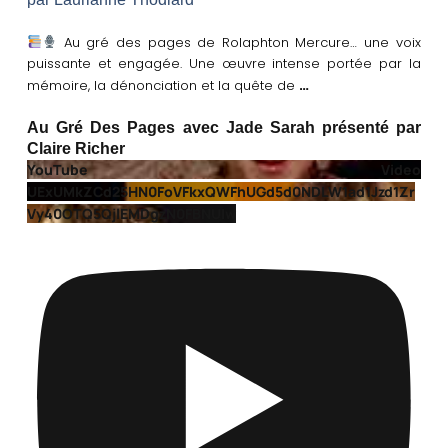
Au gré des pages de Rolaphton Mercure… une voix
puissante et engagée. Une œuvre intense portée par la
…
mémoire, la dénonciation et la quête de
Au Gré Des Pages avec Jade Sarah présenté par
Claire Richer
YouTube Video
UExUMkZCd25HN0FoVFkxQWFhUGd5d0NDLW1ad1Jzd1Zr
Vy40OTQ5QjlEMDgzN0FBNUIw