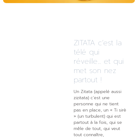
ZITATA c’est la
télé qui
réveille... et qui
met son nez
partout !
Un Zitata (appelé aussi
zizitata) c’est une
personne qui ne tient
pas en place, un « Ti sirè
» (un turbulent) qui est
partout à la fois, qui se
mêle de tout, qui veut
tout connaître,