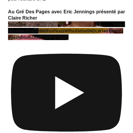
Au Gré Des Pages avec Eric Jennings présenté par
Claire Richer
YouTube Video
UExUMkZCd25HN0FoVFkxQWFhUGd5d0NDLW1ad1Jzd1Zr
Vy4zNDIxRUJGQThFRTg1QzAy