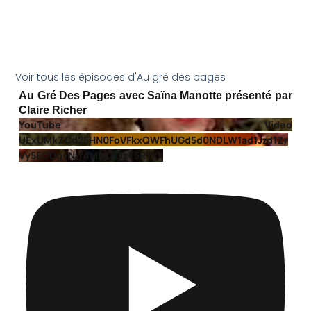
Voir tous les épisodes d'Au gré des pages
Au Gré Des Pages avec Saïna Manotte présenté par
Claire Richer
YouTube Video
UExUMkZCd25HN0FoVFkxQWFhUGd5d0NDLW1ad1Jzd1Zr
Vy5EODgyNjY4MzA3QzY5RTkx