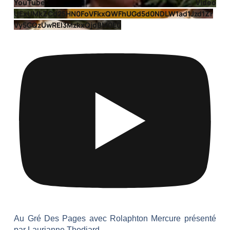
YouTube Video
UExUMkZCd25HN0FoVFkxQWFhUGd5d0NDLW1ad1Jzd1Zr
Vy5CQzUwREI3MzkxQjdBM0E0
Au Gré Des Pages avec Rolaphton Mercure présenté
par Laurianne Thodiard