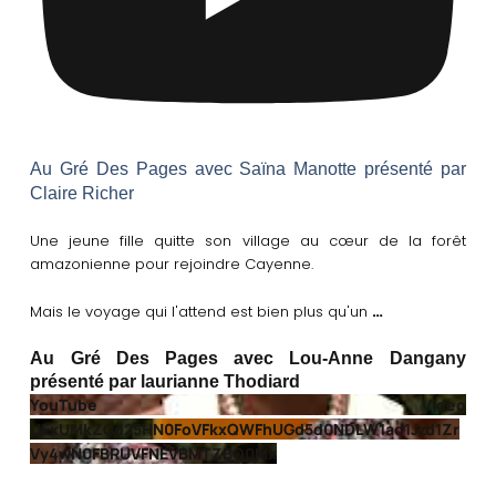
Au Gré Des Pages avec Saïna Manotte présenté par
Claire Richer
Une jeune fille quitte son village au cœur de la forêt
amazonienne pour rejoindre Cayenne.
…
Mais le voyage qui l'attend est bien plus qu'un
Au Gré Des Pages avec Lou-Anne Dangany
présenté par laurianne Thodiard
YouTube Video
UExUMkZCd25HN0FoVFkxQWFhUGd5d0NDLW1ad1Jzd1Zr
Vy4wN0FBRUVFNEVBMTZBQ0Mx