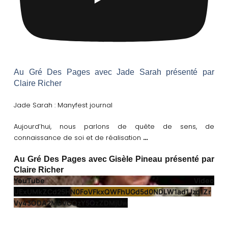
Au Gré Des Pages avec Jade Sarah présenté par
Claire Richer
Jade Sarah : Manyfest journal
Aujourd’hui, nous parlons de quête de sens, de
…
connaissance de soi et de réalisation
Au Gré Des Pages avec Gisèle Pineau présenté par
Claire Richer
YouTube Video
UExUMkZCd25HN0FoVFkxQWFhUGd5d0NDLW1ad1Jzd1Zr
Vy43ODA2MDVCQzY5QzZDMjUw