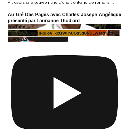
…
À travers une œuvre riche d’une trentaine de romans,
Au Gré Des Pages avec Charles Joseph-Angélique
présenté par Laurianne Thodiard
YouTube Video
UExUMkZCd25HN0FoVFkxQWFhUGd5d0NDLW1ad1Jzd1Zr
Vy5GNzk2RTlDQTNCQzJCQzJG