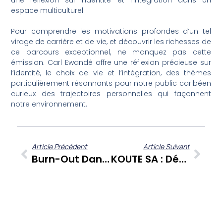
une réflexion sur l’identité et l’intégration dans un
espace multiculturel.
Pour comprendre les motivations profondes d’un tel
virage de carrière et de vie, et découvrir les richesses de
ce parcours exceptionnel, ne manquez pas cette
émission. Carl Ewandé offre une réflexion précieuse sur
l’identité, le choix de vie et l’intégration, des thèmes
particulièrement résonnants pour notre public caribéen
curieux des trajectoires personnelles qui façonnent
notre environnement.
Article Précédent
Article Suivant
Burn-Out Dans La Fonction Publique : Un Éclairage Juridique Essentiel Avec ‘Droit De Savoir’
KOUTE SA : Déborah Le Nogue, Présidente De Santé Et Résilience, Pour Un Avenir Sain En Martinique