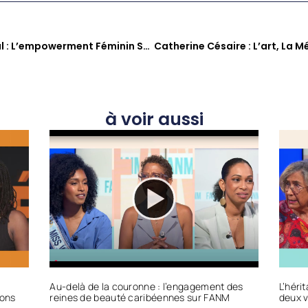
De La Martinique À Montréal : L’empowerment Féminin Selon Dr Cristina Iosif Et Michèle Glemaud Sur FANM
à voir aussi
Au-delà de la couronne : l’engagement des
L’héri
ions
reines de beauté caribéennes sur FANM
deux v