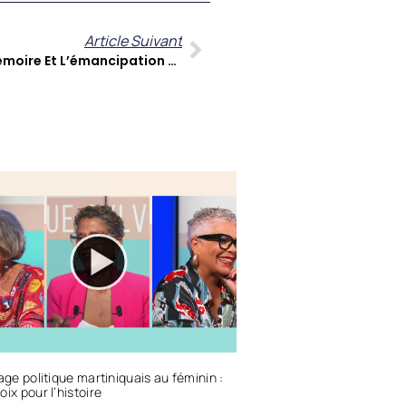
Article Suivant
Catherine Césaire : L’art, La Mémoire Et L’émancipation Par La Création
tage politique martiniquais au féminin :
oix pour l’histoire