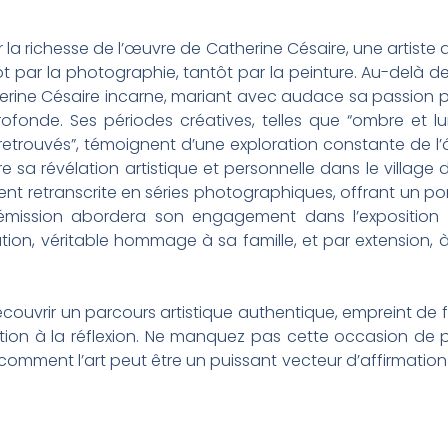
er la richesse de l’œuvre de Catherine Césaire, une artiste a
 par la photographie, tantôt par la peinture. Au-delà de
rine Césaire incarne, mariant avec audace sa passion p
rofonde. Ses périodes créatives, telles que “ombre et lum
retrouvés”, témoignent d’une exploration constante de l’
e sa révélation artistique et personnelle dans le village d
nt retranscrite en séries photographiques, offrant un pont 
, l’émission abordera son engagement dans l’exposition
iation, véritable hommage à sa famille, et par extension, 
écouvrir un parcours artistique authentique, empreint de f
ation à la réflexion. Ne manquez pas cette occasion de p
comment l’art peut être un puissant vecteur d’affirmation 