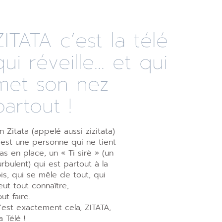
ZITATA c’est la télé
qui réveille... et qui
met son nez
partout !
n Zitata (appelé aussi zizitata)
’est une personne qui ne tient
as en place, un « Ti sirè » (un
urbulent) qui est partout à la
ois, qui se mêle de tout, qui
eut tout connaître,
out faire.
’est exactement cela, ZITATA,
a Télé !