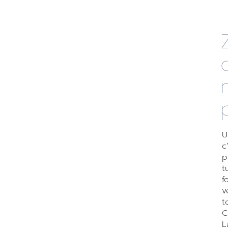
U
c
p
t
f
v
t
C
L