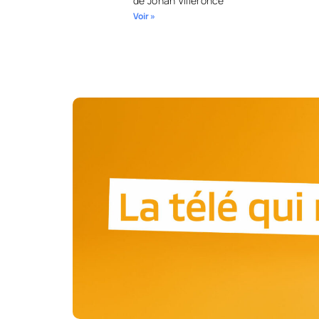
de Johan Villeronce
Voir »