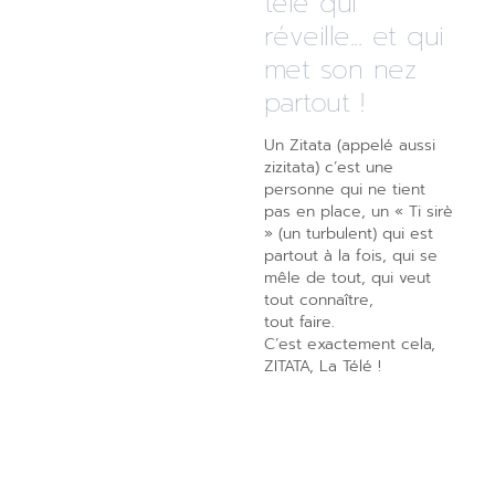
télé qui
réveille... et qui
met son nez
partout !
Un Zitata (appelé aussi
zizitata) c’est une
personne qui ne tient
pas en place, un « Ti sirè
» (un turbulent) qui est
partout à la fois, qui se
mêle de tout, qui veut
tout connaître,
tout faire.
C’est exactement cela,
ZITATA, La Télé !