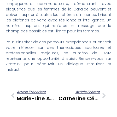
l’engagement communautaire, démontrant avec
éloquence que les femmes de la Caraïbe peuvent et
doivent aspirer à toutes les sphères d’influence, brisant
les plafonds de verre avec résilience et intelligence. Un
numéro inspirant qui renforce le message que le
champ des possibles est illimité pour les femmes.
Pour s’inspirer de ces parcours exceptionnels et enrichir
votre réflexion sur des thématiques sociétales et
professionnelles majeures, ce numéro de FANM
représente une opportunité à saisir. Rendez-vous sur
ZitataTV pour découvrir un dialogue stimulant et
instructif.
Article Précédent
Article Suivant
Marie-Line Ampigny Révèle Les Mémoires Antillaises : Du Drame Du Diamant À L’héritage De Léona Gabriel
Catherine Césaire : Quand L’art Façonne L’identité Et Célèbre L’héritage Caribéen