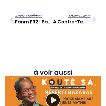
Article Précédent
Article Suivant
Fanm E92 : Parcours Et Perspectives Avec Ophélie Cohen Et Bénédicte Di Geronimo
A Contre-Temps Du 7 Avril : L’actualité Caribéenne Décryptée Par Dorwling-Carter Et Ses Chroniqueurs
à voir aussi