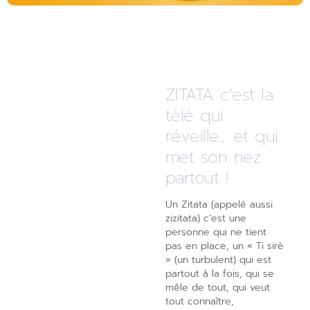
ZITATA c’est la
télé qui
réveille... et qui
met son nez
partout !
Un Zitata (appelé aussi
zizitata) c’est une
personne qui ne tient
pas en place, un « Ti sirè
» (un turbulent) qui est
partout à la fois, qui se
mêle de tout, qui veut
tout connaître,