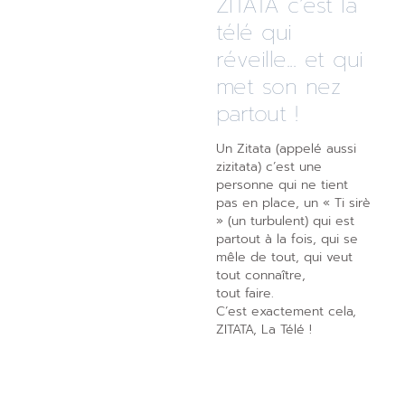
ZITATA c’est la
télé qui
réveille... et qui
met son nez
partout !
Un Zitata (appelé aussi
zizitata) c’est une
personne qui ne tient
pas en place, un « Ti sirè
» (un turbulent) qui est
partout à la fois, qui se
mêle de tout, qui veut
tout connaître,
tout faire.
C’est exactement cela,
ZITATA, La Télé !