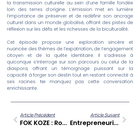
la transmission culturelle au sein d’une famille fondée
loin des terres d’origine. L’émission met en lumière
l’importance de préserver et de redéfinir son ancrage
culturel dans un monde globalisé, offrant des pistes de
réflexion sur les défis et les richesses de la biculturalité.
Cet épisode propose une exploration sincère et
nuancée des thèmes de l’expatriation, de l’engagement
citoyen et de la quête identitaire. Il s’adresse à
quiconque s’interroge sur son parcours ou celui de la
diaspora, offrant un témoignage puissant sur la
capacité à forger son destin tout en restant connecté à
ses racines. Ne manquez pas cette conversation
enrichissante.
Article Précédent
Article Suivant
FOK KOZE : Ronde Et Épanouie, Zitata TV Ouvre Le Débat Sur L’acceptation De Soi
Entrepreneuriat Et Résilience : Deux Cheffes D’entreprise Partagent Leurs Vérités Sur FANM