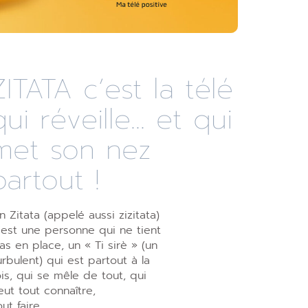
ZITATA c’est la télé
qui réveille... et qui
met son nez
partout !
n Zitata (appelé aussi zizitata)
’est une personne qui ne tient
as en place, un « Ti sirè » (un
urbulent) qui est partout à la
ois, qui se mêle de tout, qui
eut tout connaître,
out faire.