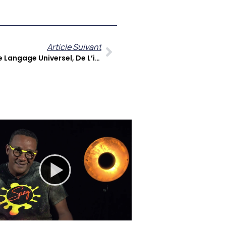
Article Suivant
Chantal Charron : L’art Comme Langage Universel, De L’individu À La Multitude, Dans « Jamais Trop D’art »