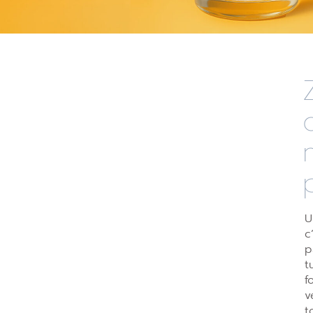
U
c
p
t
f
v
t