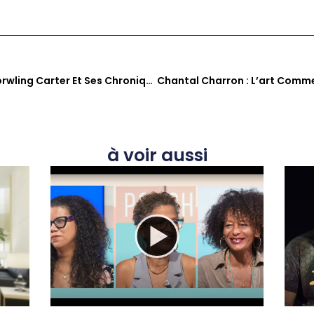
A Contre Temps : Gérard Dorwling Carter Et Ses Chroniqueurs Décryptent L’actualité Caribéenne
à voir aussi