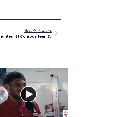
Article Suivant
Guy-Marc Vadeleux, Auteur, Chanteur Et Compositeur, Se Livre « À Cœur Ouvert » Sur Zitata TV