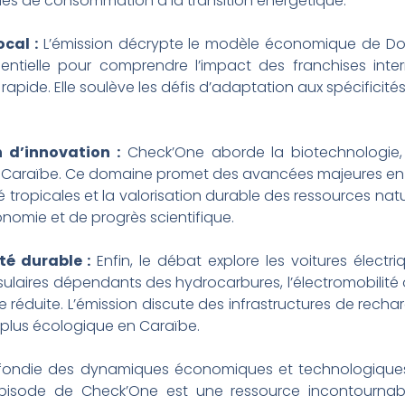
des de consommation à la transition énergétique.
cal :
L’émission décrypte le modèle économique de Dom
ssentielle pour comprendre l’impact des franchises inte
apide. Elle soulève les défis d’adaptation aux spécificités
 d’innovation :
Check’One aborde la biotechnologie, s
la Caraïbe. Ce domaine promet des avancées majeures en
 tropicales et la valorisation durable des ressources natur
nomie et de progrès scientifique.
té durable :
Enfin, le débat explore les voitures électri
 insulaires dépendants des hydrocarbures, l’électromobili
éduite. L’émission discute des infrastructures de rechar
é plus écologique en Caraïbe.
ondie des dynamiques économiques et technologique
épisode de Check’One est une ressource incontournable. 