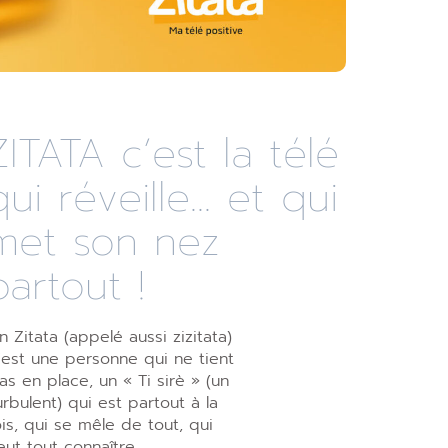
ZITATA c’est la télé
qui réveille... et qui
met son nez
partout !
n Zitata (appelé aussi zizitata)
’est une personne qui ne tient
as en place, un « Ti sirè » (un
urbulent) qui est partout à la
ois, qui se mêle de tout, qui
eut tout connaître,