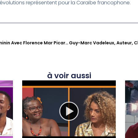
s évolutions représentent pour la Caraïbe francophone.
FANM E134 : L’audace Au Féminin Avec Florence Mar Picart Et Valerie Vroust
à voir aussi