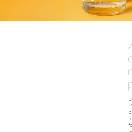
U
c
p
t
f
v