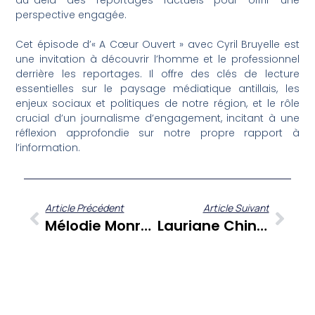
au-delà des reportages factuels pour offrir une
perspective engagée.
Cet épisode d’« A Cœur Ouvert » avec Cyril Bruyelle est
une invitation à découvrir l’homme et le professionnel
derrière les reportages. Il offre des clés de lecture
essentielles sur le paysage médiatique antillais, les
enjeux sociaux et politiques de notre région, et le rôle
crucial d’un journalisme d’engagement, incitant à une
réflexion approfondie sur notre propre rapport à
l’information.
Article Précédent
Article Suivant
Mélodie Monrose : La Martiniquaise Se Confie Sur Son Parcours Et Les Réalités Du Mannequinat International
Lauriane Chinama À Cœur Ouvert : Un Parcours, Des Engagements, Une Vision Pour Les Antilles Et La Guyane