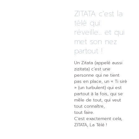
ZITATA c’est la
télé qui
réveille... et qui
met son nez
partout !
Un Zitata (appelé aussi
zizitata) c’est une
personne qui ne tient
pas en place, un « Ti sirè
» (un turbulent) qui est
partout à la fois, qui se
mêle de tout, qui veut
tout connaître,
tout faire.
C’est exactement cela,
ZITATA, La Télé !