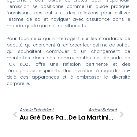
également des pistes concrètes pour s’épanouir.
L’émission se positionne comme un guide pratique,
fournissant des outils et des réflexions pour cultiver
l’estime de soi et naviguer avec assurance dans le
monde, quelle que soit sa silhouette.
Pour tous ceux qui s’interrogent sur les standards de
beauté, qui cherchent à renforcer leur estime de soi ou
qui souhaitent contribuer à un changement de
mentalités dans nos communautés, cet épisode de
FOK KOZE offre une réflexion pertinente et des
témoignages inspirants. Une invitation à regarder au-
delà des apparences et à embrasser la diversité
corporelle.
Article Précédent
Article Suivant
Au Gré Des Pages : Nicole Anne Parfait Dévoile ‘Coeur Coco De L’âme’, Un Roman Teinté De Résilience Et De Culture Créole
De La Martinique À Varsovie : Lude Réno Explore L’identité Et L’inclusion Par L’audiovisuel