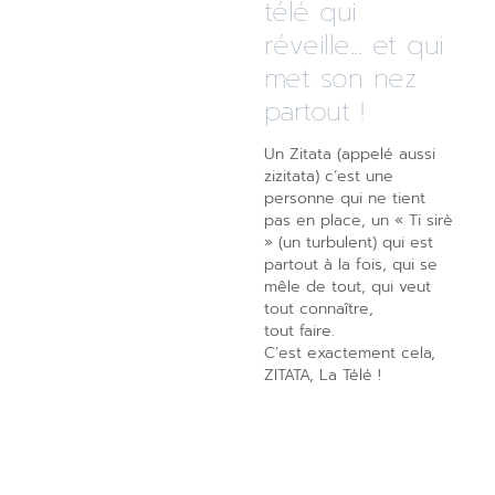
télé qui
réveille... et qui
met son nez
partout !
Un Zitata (appelé aussi
zizitata) c’est une
personne qui ne tient
pas en place, un « Ti sirè
» (un turbulent) qui est
partout à la fois, qui se
mêle de tout, qui veut
tout connaître,
tout faire.
C’est exactement cela,
ZITATA, La Télé !