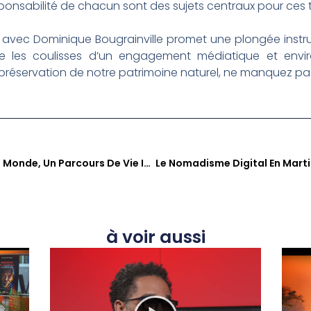
nsabilité de chacun sont des sujets centraux pour ces terr
 avec Dominique Bougrainville promet une plongée instru
e les coulisses d’un engagement médiatique et envi
a préservation de notre patrimoine naturel, ne manquez pa
Mino Cinélu : Des Antilles Au Monde, Un Parcours De Vie Inspirant Dans ‘Sé Zafè Nou’
à voir aussi