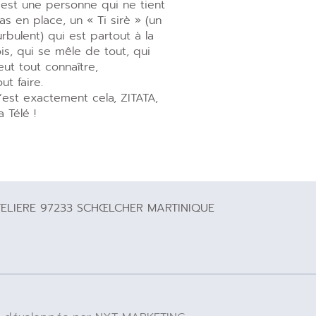
’est une personne qui ne tient
as en place, un « Ti sirè » (un
urbulent) qui est partout à la
ois, qui se mêle de tout, qui
eut tout connaître,
out faire.
’est exactement cela, ZITATA,
a Télé !
TELIERE 97233 SCHŒLCHER MARTINIQUE