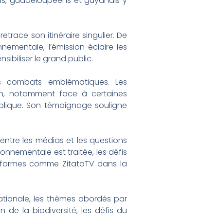
ais, guadeloupéens et guyanais y
etrace son itinéraire singulier. De
ementale, l’émission éclaire les
ibiliser le grand public.
es combats emblématiques. Les
ion, notamment face à certaines
publique. Son témoignage souligne
entre les médias et les questions
ronnementale est traitée, les défis
lateformes comme ZitataTV dans la
ationale, les thèmes abordés par
 de la biodiversité, les défis du