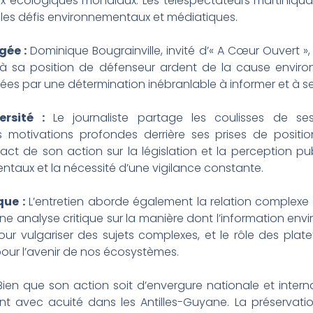
ux écologiques mondiaux. Les téléspectateurs martiniqu
r les défis environnementaux et médiatiques.
gée :
Dominique Bougrainville, invité d’« A Cœur Ouvert », r
à sa position de défenseur ardent de la cause environn
ées par une détermination inébranlable à informer et à sens
ersité :
Le journaliste partage les coulisses de s
es motivations profondes derrière ses prises de posit
pact de son action sur la législation et la perception 
ntaux et la nécessité d’une vigilance constante.
ue :
L’entretien aborde également la relation complexe 
ne analyse critique sur la manière dont l’information envi
pour vulgariser des sujets complexes, et le rôle des p
our l’avenir de nos écosystèmes.
ien que son action soit d’envergure nationale et intern
t avec acuité dans les Antilles-Guyane. La préservation