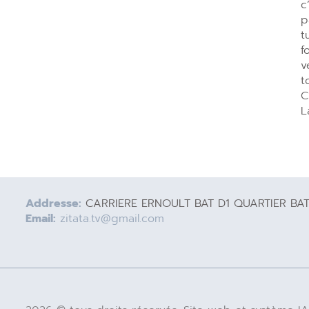
c
p
t
f
v
t
C
L
Addresse:
CARRIERE ERNOULT BAT D1 QUARTIER BA
Email:
zitata.tv@gmail.com