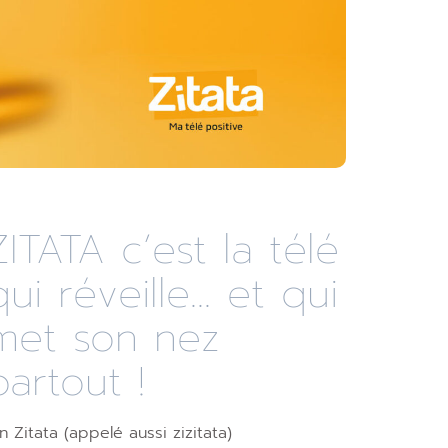
ZITATA c’est la télé
qui réveille... et qui
met son nez
partout !
n Zitata (appelé aussi zizitata)