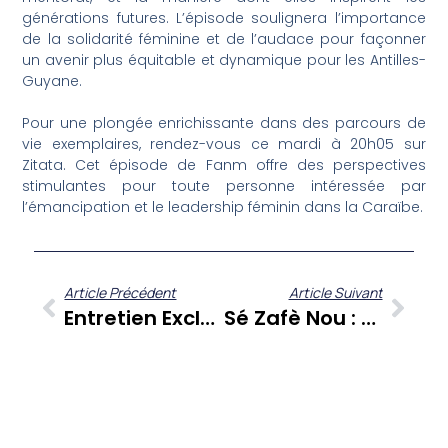
générations futures. L’épisode soulignera l’importance
de la solidarité féminine et de l’audace pour façonner
un avenir plus équitable et dynamique pour les Antilles-
Guyane.
Pour une plongée enrichissante dans des parcours de
vie exemplaires, rendez-vous ce mardi à 20h05 sur
Zitata. Cet épisode de Fanm offre des perspectives
stimulantes pour toute personne intéressée par
l’émancipation et le leadership féminin dans la Caraïbe.
Article Précédent
Article Suivant
Entretien Exclusif Avec Steeve Zébina : Les Coulisses De La Programmation Cinéma À Tropiques Atrium
Sé Zafè Nou : Max Monrose Se Confie Sur Son Cheminement Personnel Et Professionnel