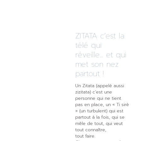
ZITATA c’est la
télé qui
réveille... et qui
met son nez
partout !
Un Zitata (appelé aussi
zizitata) c’est une
personne qui ne tient
pas en place, un « Ti sirè
» (un turbulent) qui est
partout à la fois, qui se
mêle de tout, qui veut
tout connaître,
tout faire.