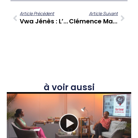
Article Précédent
Article Suivant
Vwa Jénès : L’engagement Politique Des Jeunes Martiniquais Décrypté Par Le CJC Avec Ludony Zongo
Clémence Mahogany : Quand Une Psychologue Explore L’attente Et L’écriture Dans “A Coeur Ouvert”
à voir aussi