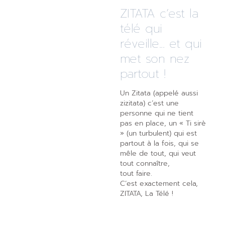
ZITATA c’est la
télé qui
réveille... et qui
met son nez
partout !
Un Zitata (appelé aussi
zizitata) c’est une
personne qui ne tient
pas en place, un « Ti sirè
» (un turbulent) qui est
partout à la fois, qui se
mêle de tout, qui veut
tout connaître,
tout faire.
C’est exactement cela,
ZITATA, La Télé !