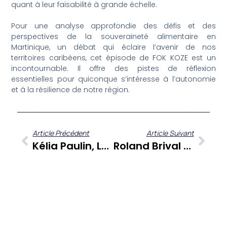
quant à leur faisabilité à grande échelle.
Pour une analyse approfondie des défis et des
perspectives de la souveraineté alimentaire en
Martinique, un débat qui éclaire l’avenir de nos
territoires caribéens, cet épisode de FOK KOZE est un
incontournable. Il offre des pistes de réflexion
essentielles pour quiconque s’intéresse à l’autonomie
et à la résilience de notre région.
Article Précédent
Article Suivant
Kélia Paulin, La Révélation Créole De 2024, Se Livre Sur Son Parcours Inattendu Dans Sé Zafè Nou
Roland Brival Au Cœur De L’Europe Des Lumières : Quand Martinique Et Wagner Se Rencontrent Dans Au Gré Des Pages