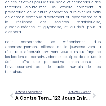
de ces initiatives pour le tissu social et économique des
territoires d’outre-mer. Elle explore comment la
préparation de la future génération à relever les défis
de demain contribue directement au dynamisme et à
la résilience des sociétés martiniquaise,
guadeloupéenne et guyanaise, et au-delà, pour la
diaspora.
Pour comprendre les mécanismes d’un
accompagnement efficace de la jeunesse vers la
réussite et découvrir comment “Jeux et Enjeux” façonne
les leaders de demain, visionnez cet épisode de “Kouté
Sa”. Il offre une perspective enrichissante sur
l’investissement dans le capital humain de nos
territoires.
Article Précédent
Article Suivant
A Contre Temps : Gérard Dorwling-Carter Et Ses Chroniqueurs Décryptent L’actualité Régionale Du 4 Août
123 Jours En Iran : L’incroyable Témoignage De Nelly Erin Sur FANM