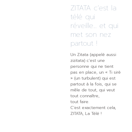
ZITATA c’est la
télé qui
réveille... et qui
met son nez
partout !
Un Zitata (appelé aussi
zizitata) c’est une
personne qui ne tient
pas en place, un « Ti sirè
» (un turbulent) qui est
partout à la fois, qui se
mêle de tout, qui veut
tout connaître,
tout faire.
C’est exactement cela,
ZITATA, La Télé !