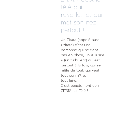
télé qui
réveille... et qui
met son nez
partout !
Un Zitata (appelé aussi
zizitata) c’est une
personne qui ne tient
pas en place, un « Ti sirè
» (un turbulent) qui est
partout à la fois, qui se
mêle de tout, qui veut
tout connaître,
tout faire.
C’est exactement cela,
ZITATA, La Télé !