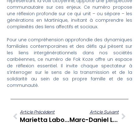
représentant la voix citoyenne, apporte une perspective
communautaire sur ces enjeux. Ce numéro propose
une réflexion profonde sur ce qui unit – ou sépare – les
générations en Martinique, invitant à comprendre les
complexités des liens affectifs et sociaux.
Pour une compréhension approfondie des dynamiques
familiales contemporaines et des défis qui pèsent sur
les liens intergénérationnels dans nos sociétés
caribéennes, ce numéro de Fok Koze offre un espace
de réflexion essentiel. Il invite chaque spectateur à
s’interroger sur le sens de la transmission et de la
solidarité au sein de sa propre famille et de sa
communauté.
Article Précédent
Article Suivant
Marietta Labonne : L’évolution Professionnelle Inattendue Qui Résonne Avec La Caraïbe
Marc-Daniel Labourg : Le Patron Vainqueur Du Tour Des Yoles 2025 À Cœur Ouvert Sur Sa Passion Et Ses Valeurs