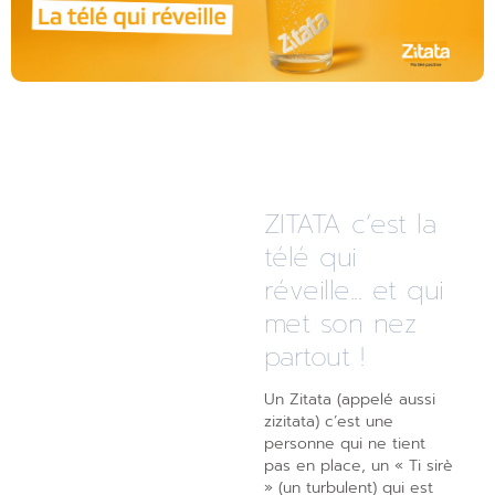
ZITATA c’est la
télé qui
réveille... et qui
met son nez
partout !
Un Zitata (appelé aussi
zizitata) c’est une
personne qui ne tient
pas en place, un « Ti sirè
» (un turbulent) qui est