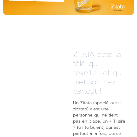
ZITATA c’est la
télé qui
réveille... et qui
met son nez
partout !
Un Zitata (appelé aussi
zizitata) c’est une
personne qui ne tient
pas en place, un « Ti sirè
» (un turbulent) qui est
partout à la fois, qui se