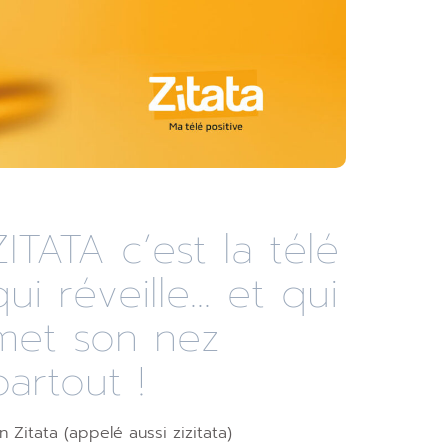
ZITATA c’est la télé
qui réveille... et qui
met son nez
partout !
n Zitata (appelé aussi zizitata)