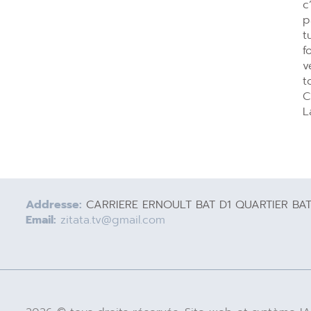
c
p
t
f
v
t
C
L
Addresse:
CARRIERE ERNOULT BAT D1 QUARTIER BA
Email:
zitata.tv@gmail.com