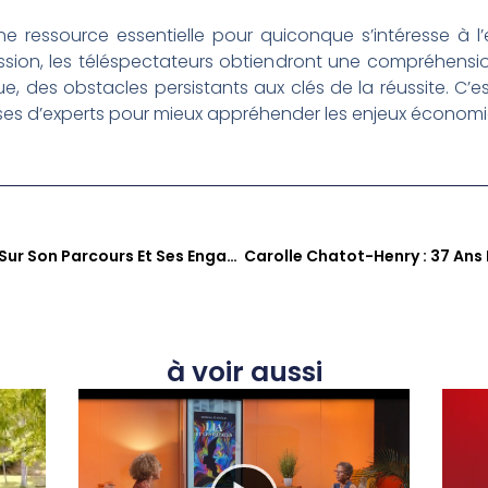
ressource essentielle pour quiconque s’intéresse à l’e
ssion, les téléspectateurs obtiendront une compréhensio
que, des obstacles persistants aux clés de la réussite. C
es d’experts pour mieux appréhender les enjeux économiqu
Loriane Zacharie Se Confie Sur Son Parcours Et Ses Engagements Dans Sé Zafè Nou
à voir aussi