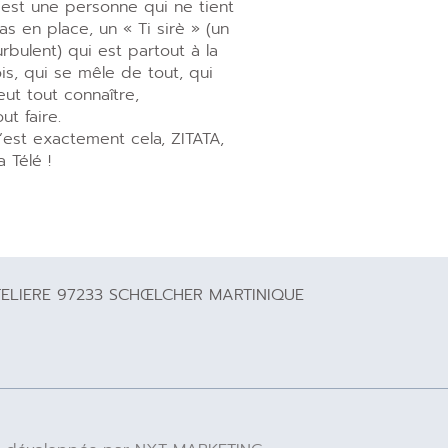
’est une personne qui ne tient
as en place, un « Ti sirè » (un
urbulent) qui est partout à la
ois, qui se mêle de tout, qui
eut tout connaître,
out faire.
’est exactement cela, ZITATA,
a Télé !
TELIERE 97233 SCHŒLCHER MARTINIQUE