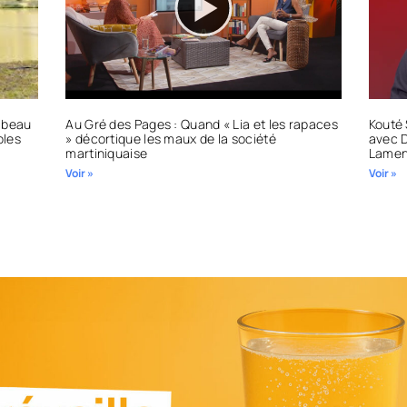
Labeau
Au Gré des Pages : Quand « Lia et les rapaces
Kouté 
oles
» décortique les maux de la société
avec D
martiniquaise
Lamen
Voir »
Voir »