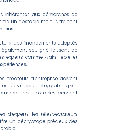
ial local.
ons inhérentes aux démarches de
omme un obstacle majeur, freinant
marins.
’obtenir des financements adaptés
également souligné, laissant de
es experts comme Alain Tepie et
expériences.
créateurs d’entreprise doivent
liées à l’insularité, qu’il s’agisse
e comment ces obstacles peuvent
es d’experts, les téléspectateurs
offre un décryptage précieux des
orable.