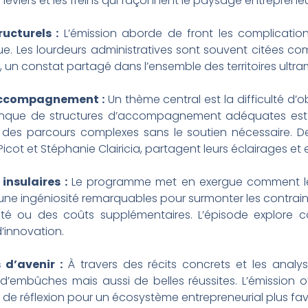
es leviers et les freins qui façonnent le paysage entrepreneur
ructurels :
L’émission aborde de front les complicati
que. Les lourdeurs administratives sont souvent citées c
et, un constat partagé dans l’ensemble des territoires ultra
’accompagnement :
Un thème central est la difficulté d
e manque de structures d’accompagnement adéquates est 
des parcours complexes sans le soutien nécessaire. D
icot et Stéphanie Clairicia, partagent leurs éclairages et 
insulaires :
Le programme met en exergue comment les 
une ingéniosité remarquables pour surmonter les contraintes 
mité ou des coûts supplémentaires. L’épisode explor
’innovation.
d’avenir :
À travers des récits concrets et les analys
’embûches mais aussi de belles réussites. L’émission 
 de réflexion pour un écosystème entrepreneurial plus fav