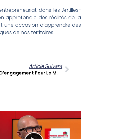
ntrepreneuriat dans les Antilles-
n approfondie des réalités de la
’est une occasion d’apprendre des
es de nos territoires.
Article Suivant
Carolle Chatot-Henry : 37 Ans D’engagement Pour La Martinique, De La Gériatrie À La Transmission Culturelle