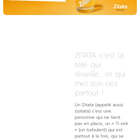
ZITATA c’est la
télé qui
réveille... et qui
met son nez
partout !
Un Zitata (appelé aussi
zizitata) c’est une
personne qui ne tient
pas en place, un « Ti sirè
» (un turbulent) qui est
partout à la fois, qui se