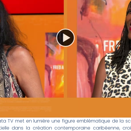
ta TV met en lumière une figure emblématique de la scè
ntielle dans la création contemporaine caribéenne, croi