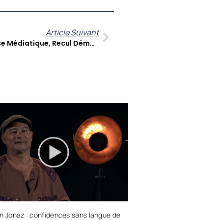
Article Suivant
A Contre Temps : Indépendance Médiatique, Recul Démocratique Et Enjeux Sociétaux Mondiaux Au Cœur Du Débat
n Jonaz : confidences sans langue de