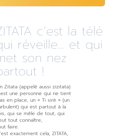
ZITATA c’est la télé
qui réveille... et qui
met son nez
partout !
n Zitata (appelé aussi zizitata)
’est une personne qui ne tient
as en place, un « Ti sirè » (un
urbulent) qui est partout à la
ois, qui se mêle de tout, qui
eut tout connaître,
out faire.
’est exactement cela, ZITATA,