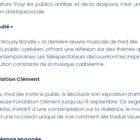
culture. Pour les publics antillais et de la diaspora, c’es
n artistique locale.
dié »
« Wouay Bondié », la dernière œuvre musicale de Fred Alie
u public caribéen, offrant une réflexion sur des thèmes qu
temporaines. Les téléspectateurs découvriront les inspir
lution constante de la musique caribéenne.
ndation Clément
 Fred Alie invite le public à découvrir son exposition d’art
igieuse Fondation Clément jusqu’au 14 septembre. Ce se
iste, invitant à une contemplation sur la résilience, le m
’est une occasion unique de voir comment Alie traduit vis
ibéenne engagée