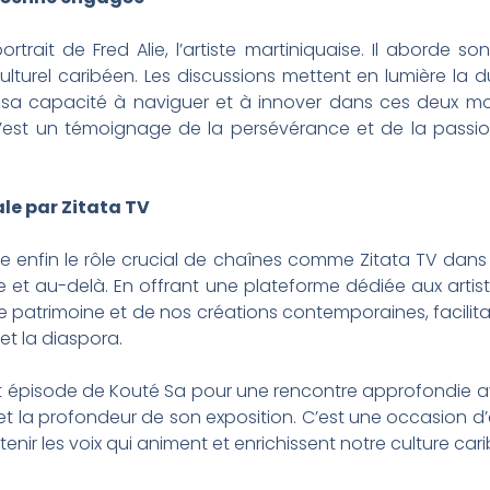
trait de Fred Alie, l’artiste martiniquaise. Il aborde s
urel caribéen. Les discussions mettent en lumière la du
t sa capacité à naviguer et à innover dans ces deux mo
. C’est un témoignage de la persévérance et de la pass
ale par Zitata TV
 enfin le rôle crucial de chaînes comme Zitata TV dans l
ique et au-delà. En offrant une plateforme dédiée aux artis
re patrimoine et de nos créations contemporaines, facilit
 et la diaspora.
t épisode de Kouté Sa pour une rencontre approfondie avec
 la profondeur de son exposition. C’est une occasion d’ex
tenir les voix qui animent et enrichissent notre culture car