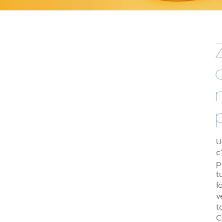
U
c
p
t
f
v
t
C