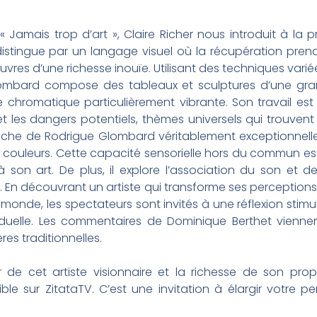
Jamais trop d’art », Claire Richer nous introduit à la 
 distingue par un langage visuel où la récupération pre
res d’une richesse inouïe. Utilisant des techniques varié
ombard compose des tableaux et sculptures d’une gran
 chromatique particulièrement vibrante. Son travail est
e et les dangers potentiels, thèmes universels qui trouve
oche de Rodrigue Glombard véritablement exceptionnelle
n couleurs. Cette capacité sensorielle hors du commun est
son art. De plus, il explore l’association du son et 
ée. En découvrant un artiste qui transforme ses perceptio
monde, les spectateurs sont invités à une réflexion stimula
viduelle. Les commentaires de Dominique Berthet viennen
res traditionnelles.
 de cet artiste visionnaire et la richesse de son pr
le sur ZitataTV. C’est une invitation à élargir votre pers