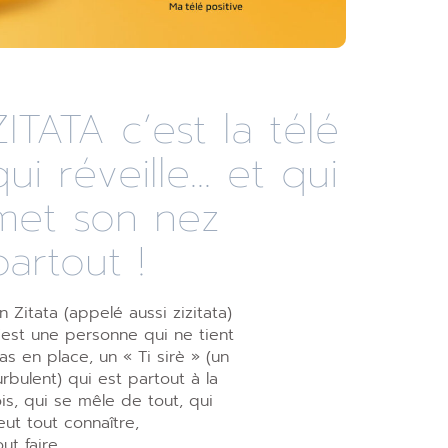
ZITATA c’est la télé
qui réveille... et qui
met son nez
partout !
n Zitata (appelé aussi zizitata)
’est une personne qui ne tient
as en place, un « Ti sirè » (un
urbulent) qui est partout à la
ois, qui se mêle de tout, qui
eut tout connaître,
out faire.