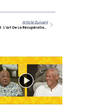
Article Suivant
Découvrez Rodrigue Glombard : L’art De La Récupération Et De La Synesthésie Sur Zitata TV