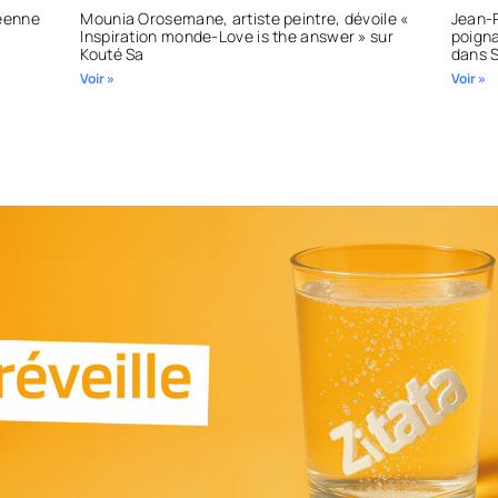
béenne
Mounia Orosemane, artiste peintre, dévoile «
Jean-P
Inspiration monde-Love is the answer » sur
poigna
Kouté Sa
dans 
Voir »
Voir »