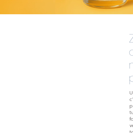
U
c
p
t
f
v
t