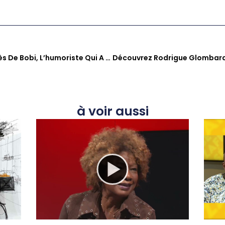
SZN : Les Coulisses Du Succès De Bobi, L’humoriste Qui A Conquis Les Antilles-Guyane Et Paris
à voir aussi