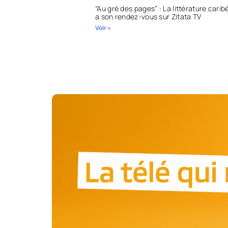
“Au gré des pages” : La littérature cari
a son rendez-vous sur Zitata TV
Voir »