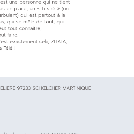
’est une personne qui ne tient
as en place, un « Ti sirè » (un
urbulent) qui est partout à la
ois, qui se mêle de tout, qui
eut tout connaître,
out faire.
’est exactement cela, ZITATA,
a Télé !
TELIERE 97233 SCHŒLCHER MARTINIQUE