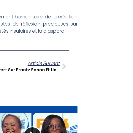
ement humanitaire, de la création
pistes de réflexion précieuses sur
tés insulaires et la diaspora.
Article Suivant
Alexandre Bouyer : À Cœur Ouvert Sur Frantz Fanon Et Un Rôle Emblématique Dans Le Film De Jean Claude Barny