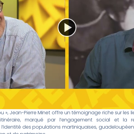
 », Jean-Pierre Minet offre un témoignage riche sur les li
itinéraire, marqué par l’engagement social et la re
et l’identité des populations martiniquaises, guadeloupé