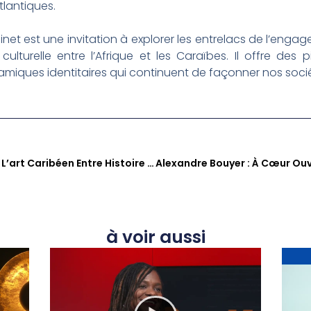
tlantiques.
et est une invitation à explorer les entrelacs de l’engag
n culturelle entre l’Afrique et les Caraïbes. Il offre des 
 dynamiques identitaires qui continuent de façonner nos socié
Victor Anicet : Un Maître De L’art Caribéen Entre Histoire Amérindienne Et Terre Martiniquaise
à voir aussi