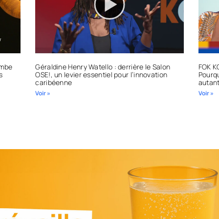
ombe
Géraldine Henry Watello : derrière le Salon
FOK KO
s
OSE!, un levier essentiel pour l’innovation
Pourqu
caribéenne
autant
Voir »
Voir »