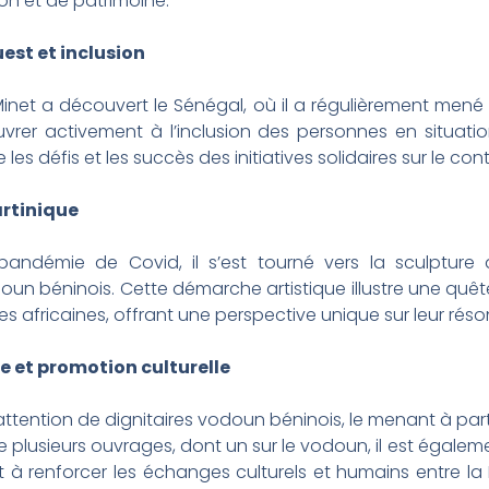
ion et de patrimoine.
est et inclusion
inet a découvert le Sénégal, où il a régulièrement mené d
œuvrer activement à l’inclusion des personnes en situa
les défis et les succès des initiatives solidaires sur le con
artinique
 pandémie de Covid, il s’est tourné vers la sculpture 
oun béninois. Cette démarche artistique illustre une quê
elles africaines, offrant une perspective unique sur leur ré
 et promotion culturelle
attention de dignitaires vodoun béninois, le menant à parti
 plusieurs ouvrages, dont un sur le vodoun, il est égalem
 à renforcer les échanges culturels et humains entre la M