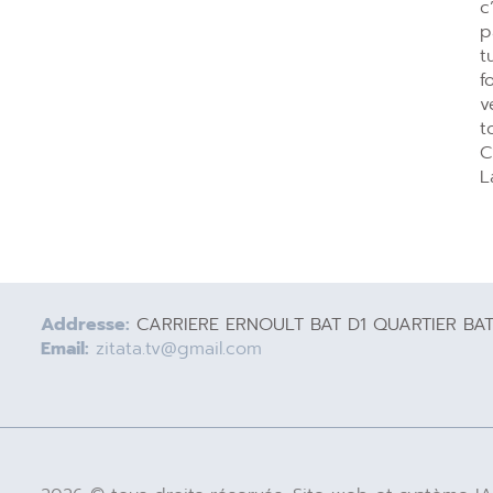
c
p
t
f
v
t
C
L
Addresse:
CARRIERE ERNOULT BAT D1 QUARTIER BA
Email:
zitata.tv@gmail.com