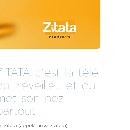
ZITATA c’est la télé
qui réveille... et qui
met son nez
partout !
n Zitata (appelé aussi zizitata)