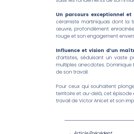
saisir les fondements de son infl
Un parcours exceptionnel et 
céramiste martiniquais dont la t
œuvre, profondément enracinée da
rouge et son engagement envers l
Influence et vision d’un maîtr
d’artistes, séduisant un vaste p
multiples anecdotes. Dominique B
de son travail.
Pour ceux qui souhaitent plonger
territoire et au-delà, cet épisod
travail de Victor Anicet et son imp
Article Précédent