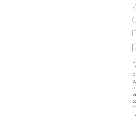
U
c
p
t
f
v
t
C
L