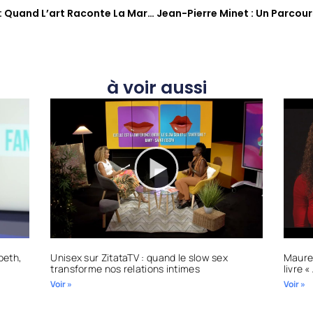
L’héritage De Victor Anicet : Quand L’art Raconte La Martinique
à voir aussi
abeth,
Unisex sur ZitataTV : quand le slow sex
Mauree
transforme nos relations intimes
livre 
Voir »
Voir »