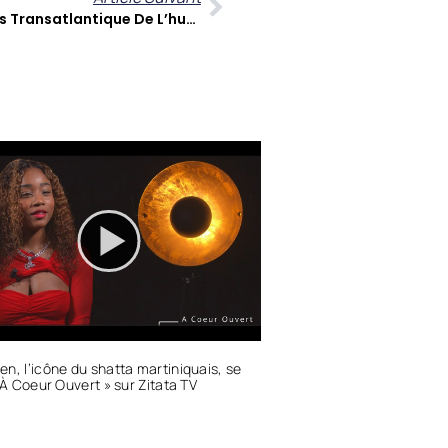
Jean-Pierre Minet : Un Parcours Transatlantique De L’humanitaire À L’art Vodoun Caribéen
n, l’icône du shatta martiniquais, se
« À Coeur Ouvert » sur Zitata TV