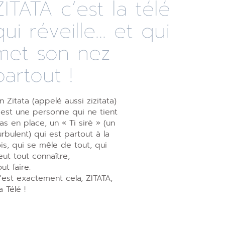
ZITATA c’est la télé
qui réveille... et qui
met son nez
partout !
n Zitata (appelé aussi zizitata)
’est une personne qui ne tient
as en place, un « Ti sirè » (un
urbulent) qui est partout à la
ois, qui se mêle de tout, qui
eut tout connaître,
out faire.
’est exactement cela, ZITATA,
a Télé !