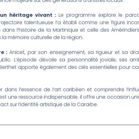
uence majeure sur des générations d’artistes locaux.
un héritage vivant :
Le programme explore le parcou
rajectoire talentueuse l’a établi comme une figure inco
ns l’histoire de la Martinique et celle des Amérindien
a mémoire culturelle de la région.
e :
Anicet, par son enseignement, sa rigueur et sa dro
ublic. L’épisode dévoile sa personnalité joviale, ses am
erthet apporte également des clés essentielles pour co
 dans l’essence de l’art caribéen et comprendre l’infl
e est une ressource indispensable. Il offre une occasion u
act sur l’identité artistique de la Caraïbe.