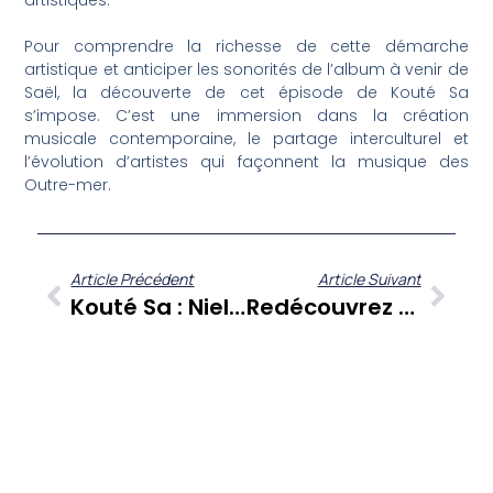
artistiques.
Pour comprendre la richesse de cette démarche
artistique et anticiper les sonorités de l’album à venir de
Saël, la découverte de cet épisode de Kouté Sa
s’impose. C’est une immersion dans la création
musicale contemporaine, le partage interculturel et
l’évolution d’artistes qui façonnent la musique des
Outre-mer.
Article Précédent
Article Suivant
Kouté Sa : Niels Bernardini-Prudent, Un Avocat Martiniquais À La Tête De La FNUJA, Partage Son Parcours
Redécouvrez Les Moments Forts De FANM : Un ‘Best Of’ Dédié Aux Voix Féminines Des Antilles-Guyane