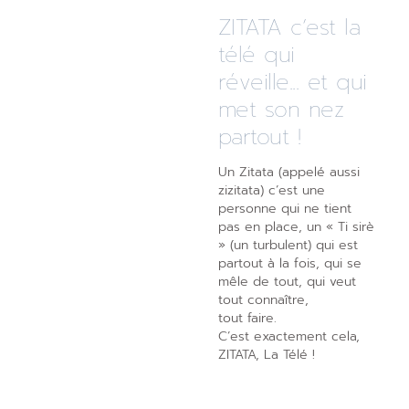
ZITATA c’est la
télé qui
réveille... et qui
met son nez
partout !
Un Zitata (appelé aussi
zizitata) c’est une
personne qui ne tient
pas en place, un « Ti sirè
» (un turbulent) qui est
partout à la fois, qui se
mêle de tout, qui veut
tout connaître,
tout faire.
C’est exactement cela,
ZITATA, La Télé !