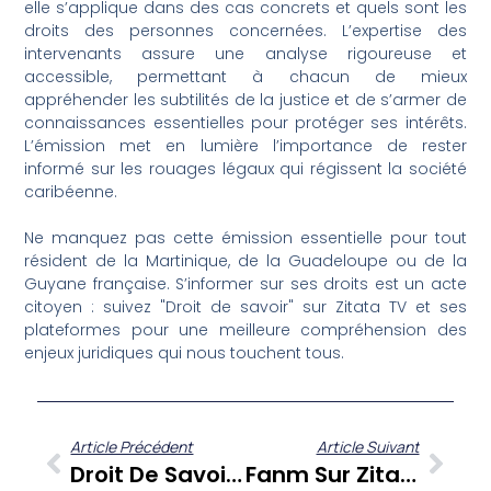
elle s’applique dans des cas concrets et quels sont les
droits des personnes concernées. L’expertise des
intervenants assure une analyse rigoureuse et
accessible, permettant à chacun de mieux
appréhender les subtilités de la justice et de s’armer de
connaissances essentielles pour protéger ses intérêts.
L’émission met en lumière l’importance de rester
informé sur les rouages légaux qui régissent la société
caribéenne.
Ne manquez pas cette émission essentielle pour tout
résident de la Martinique, de la Guadeloupe ou de la
Guyane française. S’informer sur ses droits est un acte
citoyen : suivez "Droit de savoir" sur Zitata TV et ses
plateformes pour une meilleure compréhension des
enjeux juridiques qui nous touchent tous.
Article Précédent
Article Suivant
Droit De Savoir : Les Modes De Scrutin Sous La Loupe Des Experts De Martinique
Fanm Sur Zitata TV : Mayah LEVEL Et Laurie Jam, Entre Rythmes Caribéens Et Parcours Inspirants