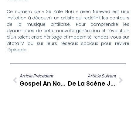
Ce numéro de « Sé Zafè Nou » avec Neewed est une
invitation à découvrir un artiste qui redéfinit les contours
de la musique antillaise. Pour comprendre les
dynamiques de cette nouvelle génération et l’évolution
d’un talent entre héritage et modernité, rendez-vous sur
ZitataTV ou sur leurs réseaux sociaux pour revivre
l’épisode.
Article Précédent
Article Suivant
Gospel An Nou : Rayan Labiche En Interview Exclusive
De La Scène Judiciaire Martiniquaise Aux Enjeux Mondiaux : “A Contre Temps” Décrypte L’actualité