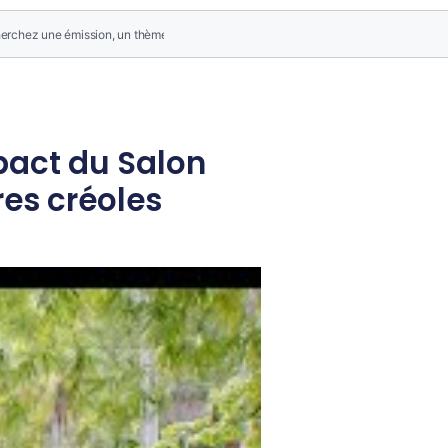
mpact du Salon
res créoles