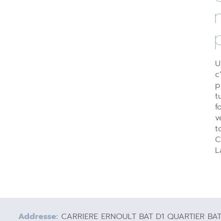
U
c
p
t
f
v
t
C
L
Addresse:
CARRIERE ERNOULT BAT D1 QUARTIER BA