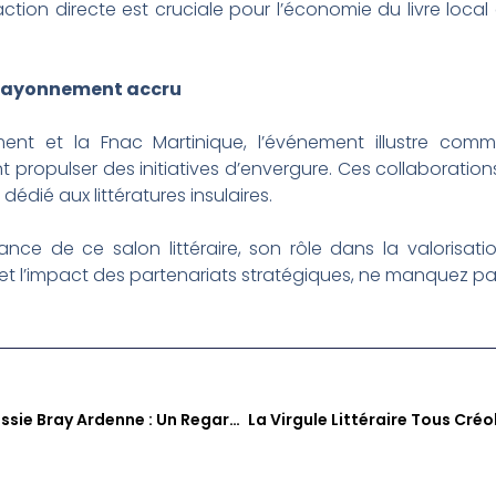
ction directe est cruciale pour l’économie du livre loca
n rayonnement accru
nt et la Fnac Martinique, l’événement illustre comme
propulser des initiatives d’envergure. Ces collaborations
 dédié aux littératures insulaires.
ce de ce salon littéraire, son rôle dans la valorisati
e et l’impact des partenariats stratégiques, ne manquez pa
La Virgule Littéraire Avec Jessie Bray Ardenne : Un Regard Sur L’essor Du Salon Tous Créoles En Martinique