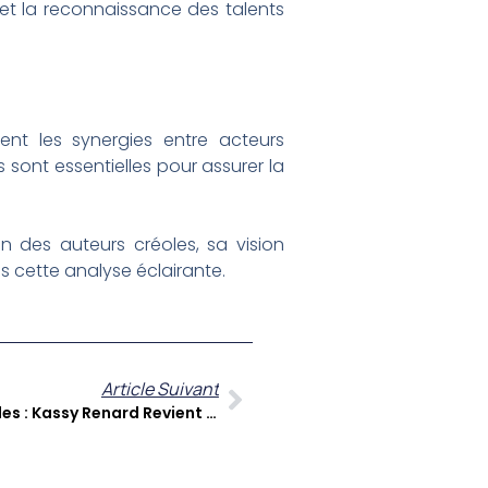
l et la reconnaissance des talents
nt les synergies entre acteurs
 sont essentielles pour assurer la
on des auteurs créoles, sa vision
s cette analyse éclairante.
Article Suivant
La Virgule Littéraire Tous Créoles : Kassy Renard Revient Sur Le Succès Du Premier Salon À L’Habitation Clément