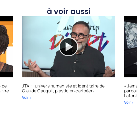
à voir aussi
e de
JTA : l’univers humaniste et identitaire de
« Jama
vivre
Claude Cauquil, plasticien caribéen
parcou
Lafon
Voir »
Voir »