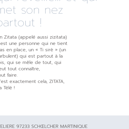
met son nez
partout !
n Zitata (appelé aussi zizitata)
’est une personne qui ne tient
as en place, un « Ti sirè » (un
urbulent) qui est partout à la
ois, qui se mêle de tout, qui
eut tout connaître,
out faire.
’est exactement cela, ZITATA,
a Télé !
TELIERE 97233 SCHŒLCHER MARTINIQUE