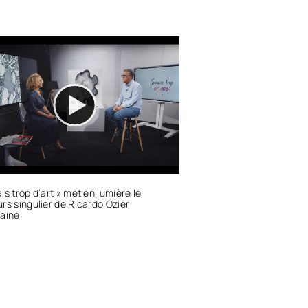
is trop d’art » met en lumière le
rs singulier de Ricardo Ozier
taine