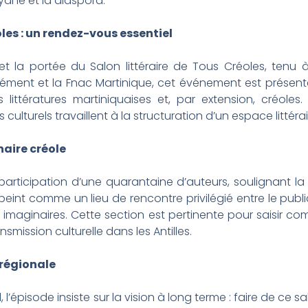
yane et la diaspora.
oles : un rendez-vous essentiel
t la portée du Salon littéraire de Tous Créoles, tenu 
lément et la Fnac Martinique, cet événement est prése
ittératures martiniquaises et, par extension, créoles. Il
lturels travaillent à la structuration d’un espace littérai
naire créole
ticipation d’une quarantaine d’auteurs, soulignant la vit
épeint comme un lieu de rencontre privilégié entre le public
s imaginaires. Cette section est pertinente pour saisir co
nsmission culturelle dans les Antilles.
 régionale
’épisode insiste sur la vision à long terme : faire de ce s