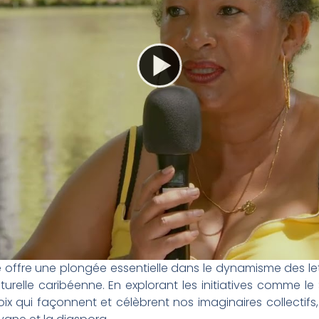
ire offre une plongée essentielle dans le dynamisme des let
urelle caribéenne. En explorant les initiatives comme le Sa
ix qui façonnent et célèbrent nos imaginaires collectifs