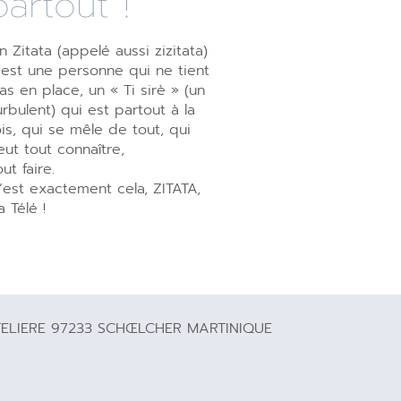
partout !
n Zitata (appelé aussi zizitata)
’est une personne qui ne tient
as en place, un « Ti sirè » (un
urbulent) qui est partout à la
ois, qui se mêle de tout, qui
eut tout connaître,
out faire.
’est exactement cela, ZITATA,
a Télé !
TELIERE 97233 SCHŒLCHER MARTINIQUE