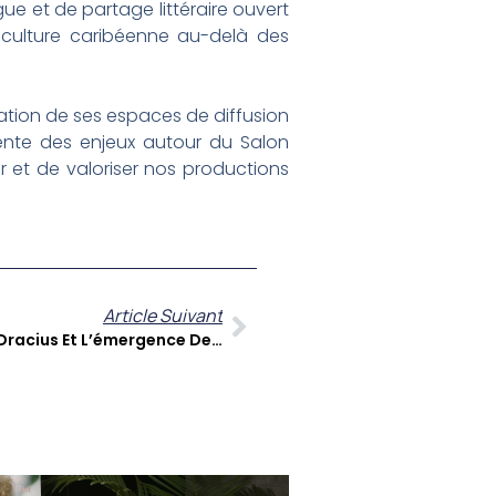
ue et de partage littéraire ouvert
a culture caribéenne au-delà des
turation de ses espaces de diffusion
nente des enjeux autour du Salon
ir et de valoriser nos productions
Article Suivant
La Virgule Littéraire : Suzanne Dracius Et L’émergence Des Littératures Martiniquaises Au Salon Tous Créoles