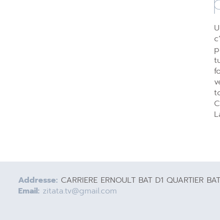
U
c
p
t
f
v
t
C
L
Addresse:
CARRIERE ERNOULT BAT D1 QUARTIER BA
Email:
zitata.tv@gmail.com